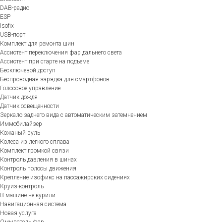
DAB-радио
ESP
Isofix
USB-порт
Комплект для ремонта шин
Ассистент переключения фар дальнего света
Ассистент при старте на подъеме
Бесключевой доступ
Беспроводная зарядка для смартфонов
Голосовое управление
Датчик дождя
Датчик освещенности
Зеркало заднего вида с автоматическим затемнением
Иммобилайзер
Кожаный руль
Колеса из легкого сплава
Комплект громкой связи
Контроль давления в шинах
Контроль полосы движения
Крепление изофикс на пассажирских сидениях
Круиз-контроль
В машине не курили
Навигационная система
Новая услуга
Омыватель фар