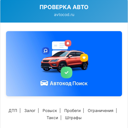
ПРОВЕРКА АВТО
avtocod.ru
ДТП
|
Залог
|
Розыск
|
Пробеги
|
Ограничения
|
Такси
|
Штрафы