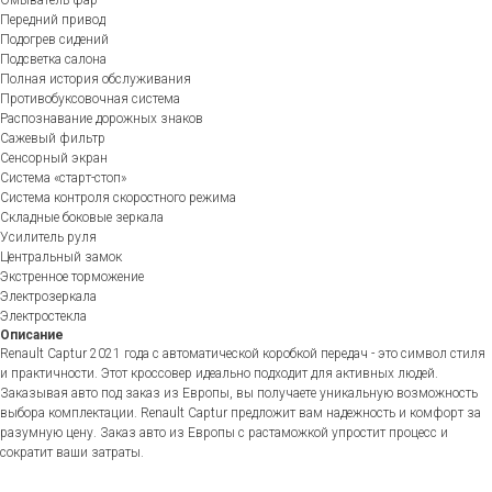
Передний привод
Подогрев сидений
Подсветка салона
Полная история обслуживания
Противобуксовочная система
Распознавание дорожных знаков
Сажевый фильтр
Сенсорный экран
Система «старт-стоп»
Система контроля скоростного режима
Складные боковые зеркала
Усилитель руля
Центральный замок
Экстренное торможение
Электрозеркала
Электростекла
Описание
Renault Captur 2021 года с автоматической коробкой передач - это символ стиля
и практичности. Этот кроссовер идеально подходит для активных людей.
Заказывая авто под заказ из Европы, вы получаете уникальную возможность
выбора комплектации. Renault Captur предложит вам надежность и комфорт за
разумную цену. Заказ авто из Европы с растаможкой упростит процесс и
сократит ваши затраты.