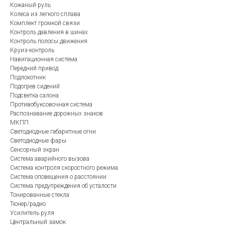
Кожаный руль
Колеса из легкого сплава
Комплект громкой связи
Контроль давления в шинах
Контроль полосы движения
Круиз-контроль
Навигационная система
Передний привод
Подлокотник
Подогрев сидений
Подсветка салона
Противобуксовочная система
Распознавание дорожных знаков
МКПП
Светодиодные габаритные огни
Светодиодные фары
Сенсорный экран
Система аварийного вызова
Система контроля скоростного режима
Система оповещения о расстоянии
Система предупреждения об усталости
Тонированные стекла
Тюнер/радио
Усилитель руля
Центральный замок