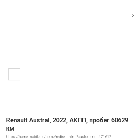
Renault Austral, 2022, АКПП, пробег 60629
км
https://home.mobile.de/home/redirect.html?customerId=471612