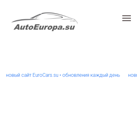
вый сайт EuroCars.su • обновления каждый день
новый са