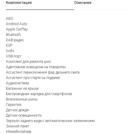
Комплектация
Описание
ABS
Android Auto
Apple CarPlay
Bluetooth
DAB-радио
ESP
Isofix
USB-порт
Комплект для ремонта шин
Адаптивное освещение на поворотах
Ассистент переключения фар дальнего света
Ассистент при старте на подъеме
Аудиосистема
Багажник на крыше
Беспроводная зарядка для смартфонов
Всесезонные шины
Гарантия
Датчик дождя
Датчик освещенности
Зеркало заднего вида с автоматическим затемнением
Зимний пакет
Иммобилайзер