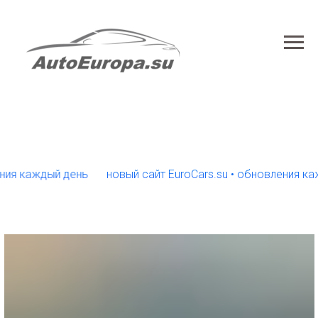
каждый день
новый сайт EuroCars.su • обновления каждый