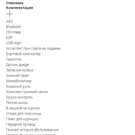
Описание
Комплектация
ABS
Bluetooth
CD-плеер
ESP
USB-порт
Ассистент при старте на подъеме
Бортовой компьютер
Гарантия
Датчик дождя
Запасное колесо
Зимний пакет
Иммобилайзер
Кожаный руль
Комплект громкой связи
Круиз-контроль
Летние шины
В машине не курили
Опора для поясницы
Пакет для курящих
Передний привод
Полная история обслуживания