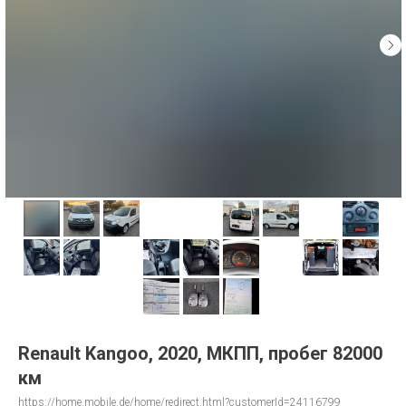
Renault Kangoo, 2020, МКПП, пробег 82000
км
https://home.mobile.de/home/redirect.html?customerId=24116799