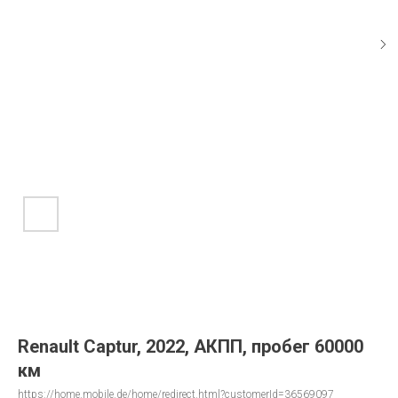
Renault Captur, 2022, АКПП, пробег 60000
км
https://home.mobile.de/home/redirect.html?customerId=36569097