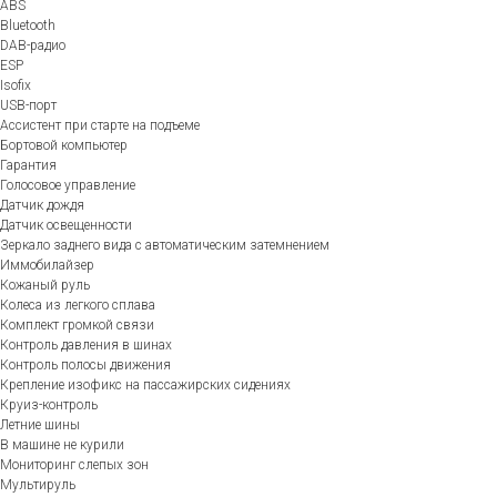
ABS
Bluetooth
DAB-радио
ESP
Isofix
USB-порт
Ассистент при старте на подъеме
Бортовой компьютер
Гарантия
Голосовое управление
Датчик дождя
Датчик освещенности
Зеркало заднего вида с автоматическим затемнением
Иммобилайзер
Кожаный руль
Колеса из легкого сплава
Комплект громкой связи
Контроль давления в шинах
Контроль полосы движения
Крепление изофикс на пассажирских сидениях
Круиз-контроль
Летние шины
В машине не курили
Мониторинг слепых зон
Мультируль