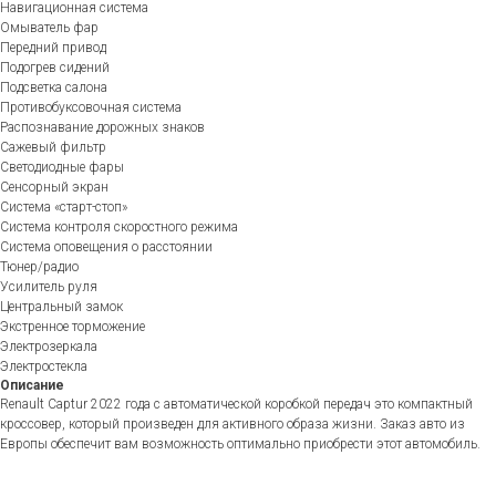
Навигационная система
Омыватель фар
Передний привод
Подогрев сидений
Подсветка салона
Противобуксовочная система
Распознавание дорожных знаков
Сажевый фильтр
Светодиодные фары
Сенсорный экран
Система «старт-стоп»
Система контроля скоростного режима
Система оповещения о расстоянии
Тюнер/радио
Усилитель руля
Центральный замок
Экстренное торможение
Электрозеркала
Электростекла
Описание
Renault Captur 2022 года с автоматической коробкой передач это компактный
кроссовер, который произведен для активного образа жизни. Заказ авто из
Европы обеспечит вам возможность оптимально приобрести этот автомобиль.