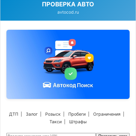
ПРОВЕРКА АВТО
avtocod.ru
ДТП
|
Залог
|
Розыск
|
Пробеги
|
Ограничения
|
Такси
|
Штрафы