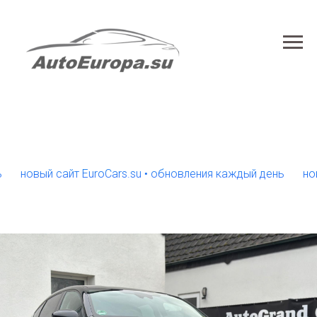
новый сайт EuroCars.su • обновления каждый день
новый с