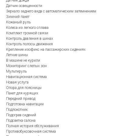
Датчик дождя
Датчик освещенности
Зеркало заднего вида с автоматическим затемнением
Зимний пакет
Кожаный руль
Колеса из легкого сплава
Комплект громкой связи
Контроль давления в шинах
Контроль полосы движения
Крепление изофикс на пассажирских сидениях
Летние шины
В машине не курили
Мониторинг слепых зон
Мультируль
Навигационная система
Новая услуга
Опора для поясницы
Пакет для курящих
Передний привод
Подготовка навигации
Подлокотник
Подогрев сидений
Подсветка салона
Полная история обслуживания
Противобуксовочная система