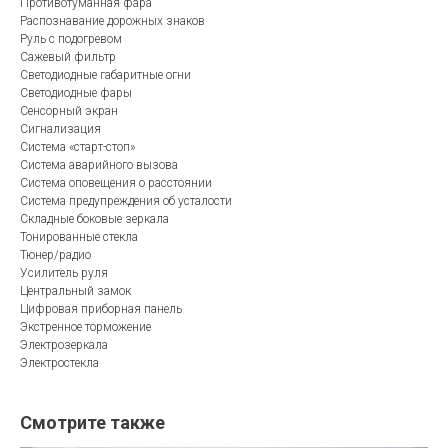
Противотуманная фара
Распознавание дорожных знаков
Руль с подогревом
Сажевый фильтр
Светодиодные габаритные огни
Светодиодные фары
Сенсорный экран
Сигнализация
Система «старт-стоп»
Система аварийного вызова
Система оповещения о расстоянии
Система предупреждения об усталости
Складные боковые зеркала
Тонированные стекла
Тюнер/радио
Усилитель руля
Центральный замок
Цифровая приборная панель
Экстренное торможение
Электрозеркала
Электростекла
Смотрите также