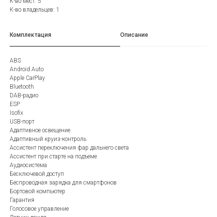
К-во мест: 5
К-во владельцев: 1
Комплектация
Описание
ABS
Android Auto
Apple CarPlay
Bluetooth
DAB-радио
ESP
Isofix
USB-порт
Адаптивное освещение
Адаптивный круиз-контроль
Ассистент переключения фар дальнего света
Ассистент при старте на подъеме
Аудиосистема
Бесключевой доступ
Беспроводная зарядка для смартфонов
Бортовой компьютер
Гарантия
Голосовое управление