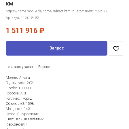
км
https://home.mobile.de/home/redirect.html?customerId=37392160
Артикул:
445849495
1 511 916
₽
Запрос
Цена авто указана в Европе
Модель: Arkana
Год выпуска: 2021
Пробег: 100000
Коробка: АКПП
Топливо: Гибрид
Объем, см3: 1598
Мощность: 143
Кузов: Внедорожник
Цвет: Черный Металлик
К-во дверей: 4