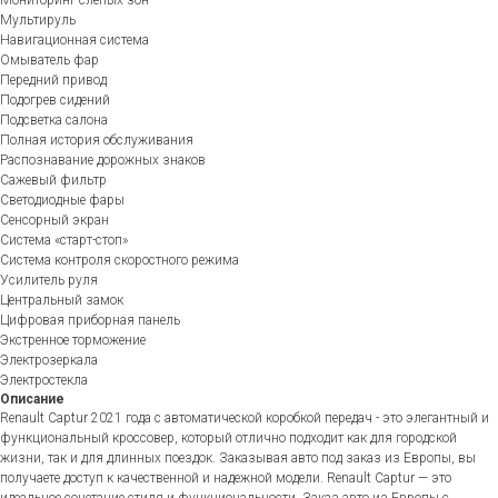
Мультируль
Навигационная система
Омыватель фар
Передний привод
Подогрев сидений
Подсветка салона
Полная история обслуживания
Распознавание дорожных знаков
Сажевый фильтр
Светодиодные фары
Сенсорный экран
Система «старт-стоп»
Система контроля скоростного режима
Усилитель руля
Центральный замок
Цифровая приборная панель
Экстренное торможение
Электрозеркала
Электростекла
Описание
Renault Captur 2021 года с автоматической коробкой передач - это элегантный и
функциональный кроссовер, который отлично подходит как для городской
жизни, так и для длинных поездок. Заказывая авто под заказ из Европы, вы
получаете доступ к качественной и надежной модели. Renault Captur — это
идеальное сочетание стиля и функциональности. Заказ авто из Европы с