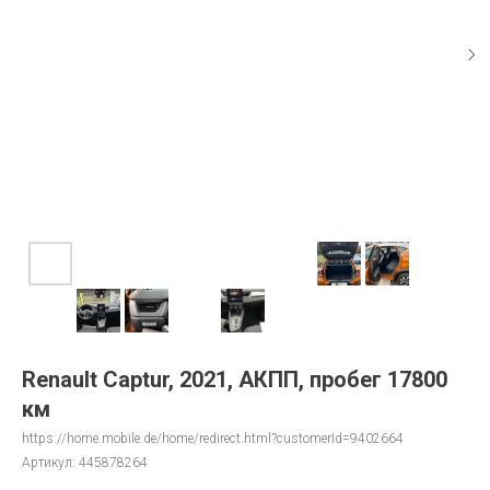
Renault Captur, 2021, АКПП, пробег 17800
км
https://home.mobile.de/home/redirect.html?customerId=9402664
Артикул:
445878264