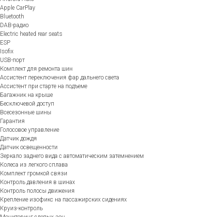
Apple CarPlay
Bluetooth
DAB-радио
Electric heated rear seats
ESP
Isofix
USB-порт
Комплект для ремонта шин
Ассистент переключения фар дальнего света
Ассистент при старте на подъеме
Багажник на крыше
Бесключевой доступ
Всесезонные шины
Гарантия
Голосовое управление
Датчик дождя
Датчик освещенности
Зеркало заднего вида с автоматическим затемнением
Колеса из легкого сплава
Комплект громкой связи
Контроль давления в шинах
Контроль полосы движения
Крепление изофикс на пассажирских сидениях
Круиз-контроль
Мониторинг слепых зон