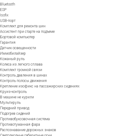
Bluetooth
ESP
Isofix
USB-порт
Комплект для ремонта шин
Ассистент при старте на подъеме
Бортовой компьютер
Гарантия
Датчик освещенности
Иммобилайзер
Кожаный руль
Колеса из легкого сплава
Комплект громкой связи
Контроль давления в шинах
Контроль полосы движения
Крепление изофикс на пассажирских сидениях
Круиз-контроль
В машине не курили
Мультируль
Передний привод
Подогрев сидений
Противобуксовочная система
Противотуманная фара
Распознавание дорожных знаков
Светодиодные габаритные огни