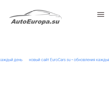
дый день
новый сайт EuroCars.su • обновления каждый де