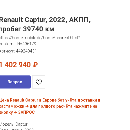
Renault Captur, 2022, АКПП,
пробег 39740 км
https://home.mobile.de/home/redirect.html?
customerId=496179
Артикул:
449240431
1 402 940
₽
Запрос
Цена Renault Captur в Европе без учёта доставки и
растаможки ➜ для полного расчёта нажмите на
кнопку ➜ ЗАПРОС
Модель: Captur