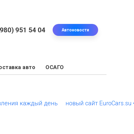
(980) 951 54 04
Автоновости
оставка авто
ОСАГО
ия каждый день
новый сайт EuroCars.su • об