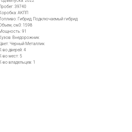
Год выпуска: 2022
Пробег: 39740
Коробка: АКПП
Топливо: Гибрид, Подключаемый гибрид
Объем, см3: 1598
Мощность: 91
Кузов: Внедорожник
Цвет: Черный Металлик
К-во дверей: 4
К-во мест: 5
К-во владельцев: 1