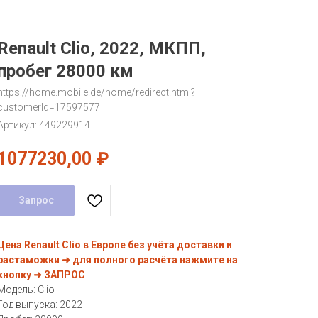
Renault Clio, 2022, МКПП,
пробег 28000 км
https://home.mobile.de/home/redirect.html?
customerId=17597577
Артикул:
449229914
1077230,00
₽
Запрос
Цена Renault Clio в Европе без учёта доставки и
растаможки ➜ для полного расчёта нажмите на
кнопку ➜ ЗАПРОС
Модель: Clio
Год выпуска: 2022