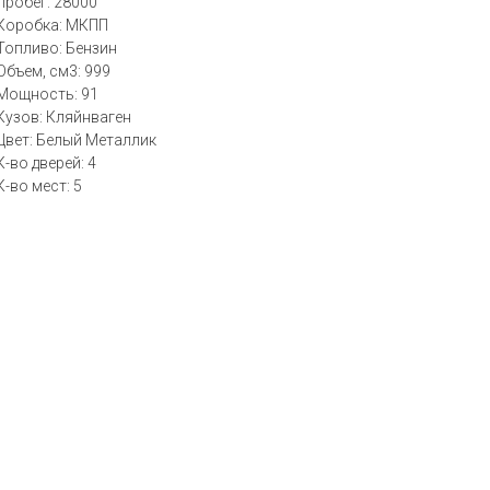
Пробег: 28000
Коробка: МКПП
Топливо: Бензин
Объем, см3: 999
Мощность: 91
Кузов: Кляйнваген
Цвет: Белый Металлик
К-во дверей: 4
К-во мест: 5