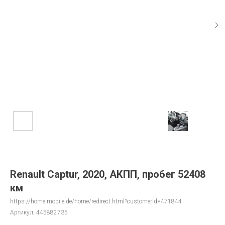
Renault Captur, 2020, АКПП, пробег 52408
км
https://home.mobile.de/home/redirect.html?customerId=471844
Артикул:
445882735