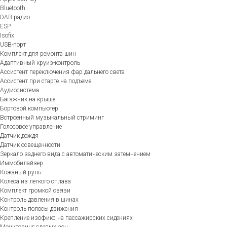
Bluetooth
DAB-радио
ESP
Isofix
USB-порт
Комплект для ремонта шин
Адаптивный круиз-контроль
Ассистент переключения фар дальнего света
Ассистент при старте на подъеме
Аудиосистема
Багажник на крыше
Бортовой компьютер
Встроенный музыкальный стриминг
Голосовое управление
Датчик дождя
Датчик освещенности
Зеркало заднего вида с автоматическим затемнением
Иммобилайзер
Кожаный руль
Колеса из легкого сплава
Комплект громкой связи
Контроль давления в шинах
Контроль полосы движения
Крепление изофикс на пассажирских сидениях
Мониторинг слепых зон