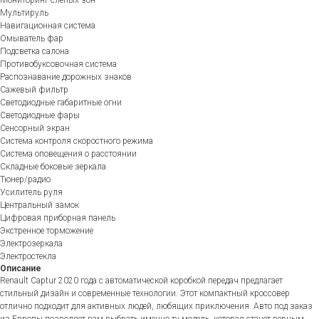
Мультируль
Навигационная система
Омыватель фар
Подсветка салона
Противобуксовочная система
Распознавание дорожных знаков
Сажевый фильтр
Светодиодные габаритные огни
Светодиодные фары
Сенсорный экран
Система контроля скоростного режима
Система оповещения о расстоянии
Складные боковые зеркала
Тюнер/радио
Усилитель руля
Центральный замок
Цифровая приборная панель
Экстренное торможение
Электрозеркала
Электростекла
Описание
Renault Captur 2020 года с автоматической коробкой передач предлагает
стильный дизайн и современные технологии. Этот компактный кроссовер
отлично подходит для активных людей, любящих приключения. Авто под заказ
из Европы позволяет вам выбрать именно ту модель, которая станет верным