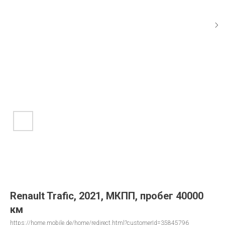
Renault Trafic, 2021, МКПП, пробег 40000
км
https://home.mobile.de/home/redirect.html?customerId=35845796