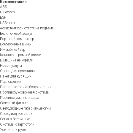
Комплектация
ABS
Bluetooth
ESP
USB-порт
Ассистент при старте на подъеме
Бесключевой доступ
Бортовой компьютер
Всесезонные шины
Иммобилайзер
Комплект громкой связи
В машине не курили
Новая услуга
Опора для поясницы
Пакет для курящих
Подлокотник
Полная история обслуживания
Противобуксовочная система
Противотуманная фара
Сажевый фильтр
Светодиодные габаритные огни
Светодиодные фары
Сетка в багажнике
Система «старт-стоп»
Усилитель руля