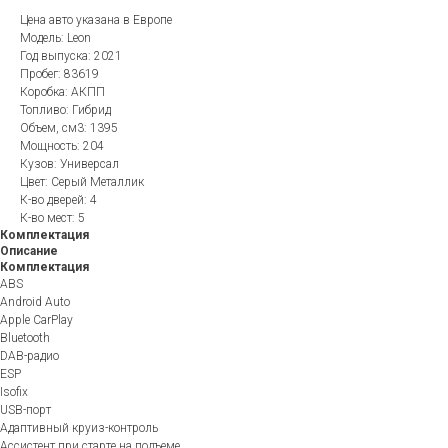
Цена авто указана в Европе
Модель: Leon
Год выпуска: 2021
Пробег: 83619
Коробка: АКПП
Топливо: Гибрид
Объем, см3: 1395
Мощность: 204
Кузов: Универсал
Цвет: Серый Металлик
К-во дверей: 4
К-во мест: 5
Комплектация
Описание
Комплектация
ABS
Android Auto
Apple CarPlay
Bluetooth
DAB-радио
ESP
Isofix
USB-порт
Адаптивный круиз-контроль
Ассистент при старте на подъеме