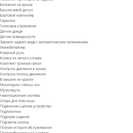
Багажник на крыше
Бесключевой доступ
Бортовой компьютер
Гарантия
Голосовое управление
Датчик дождя
Датчик освещенности
Зеркало заднего вида с автоматическим затемнением
Иммобилайзер
Кожаный руль
Колеса из легкого сплава
Комплект громкой связи
Контроль давления в шинах
Контроль полосы движения
В машине не курили
Мониторинг слепых зон
Мультируль
Навигационная система
Опора для поясницы
Подвижное сцепное устройство
Подлокотник
Подогрев сидений
Подсветка салона
Полная история обслуживания