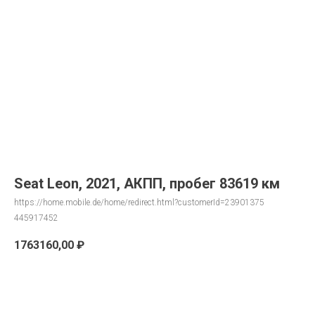
Seat Leon, 2021, АКПП, пробег 83619 км
https://home.mobile.de/home/redirect.html?customerId=23901375
445917452
1763160,00
₽
Запрос