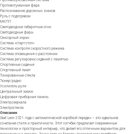
Противобуксовочная система
Противотуманная фара
Распознавание дорожных знаков
Руль с подогревом
МКПП
Светодиодные габаритные огни
Светодиодные фары
Сенсорный экран
Система «старт-стоп»
Система контроля скоростного режима
Система оповещения о расстоянии
Система регулировки сидений с памятью
Спортивные сиденья
Спортивный пакет
Тонированные стекла
Тюнер/радио
Усилитель руля
Центральный замок
Цифровая приборная панель
Электрозеркала
Электростекла
Описание
Seat Leon 2021 года с автоматической коробкой передач – это идеальное
сочетание стиля и практичности. Этот хэтчбек предлагает современные
технологии и просторный интерьер, что делает его отличным вариантом для