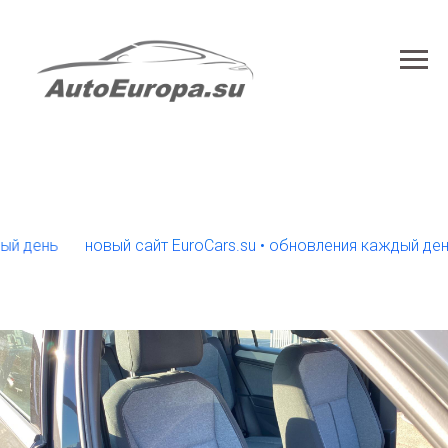
нь
новый сайт EuroCars.su • обновления каждый день
н