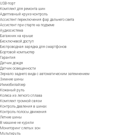
USB-порт
Комплект для ремонта шин
Адаптивный круиз-контроль
Ассистент переключения фар дальнего света
Ассистент при старте на подъеме
Аудиосистема
Багажник на крыше
Бесключевой доступ
Беспроводная зарядка для смартфонов
Бортовой компьютер
Гарантия
Датчик дождя
Датчик освещенности
Зеркало заднего вида с автоматическим затемнением
Зимние шины
Иммобилайзер
Кожаный руль
Колеса из легкого сплава
Комплект громкой связи
Контроль давления в шинах
Контроль полосы движения
Летние шины
В машине не курили
Мониторинг слепых зон
Мультируль