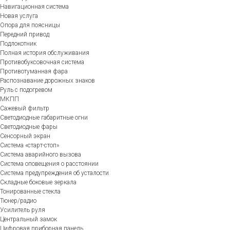
Навигационная система
Новая услуга
Опора для поясницы
Передний привод
Подлокотник
Полная история обслуживания
Противобуксовочная система
Противотуманная фара
Распознавание дорожных знаков
Руль с подогревом
МКПП
Сажевый фильтр
Светодиодные габаритные огни
Светодиодные фары
Сенсорный экран
Система «старт-стоп»
Система аварийного вызова
Система оповещения о расстоянии
Система предупреждения об усталости
Складные боковые зеркала
Тонированные стекла
Тюнер/радио
Усилитель руля
Центральный замок
Цифровая приборная панель