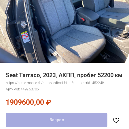
Seat Tarraco, 2023, АКПП, пробег 52200 км
https://home.mobile.de/home/redirect.html?customerId=452248
Артикул:
449263705
1909600,00
₽
Запрос