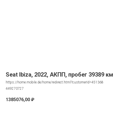
Seat Ibiza, 2022, АКПП, пробег 39389 км
https://home.mobile.de/home/redirect.html?customerId=451368
449270727
1385076,00
₽
Запрос