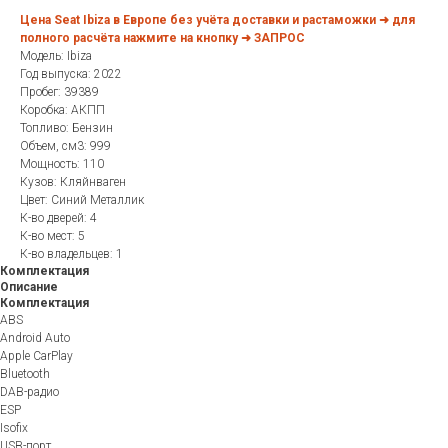
Цена Seat Ibiza в Европе без учёта доставки и растаможки ➜ для
полного расчёта нажмите на кнопку ➜ ЗАПРОС
Модель: Ibiza
Год выпуска: 2022
Пробег: 39389
Коробка: АКПП
Топливо: Бензин
Объем, см3: 999
Мощность: 110
Кузов: Кляйнваген
Цвет: Синий Металлик
К-во дверей: 4
К-во мест: 5
К-во владельцев: 1
Комплектация
Описание
Комплектация
ABS
Android Auto
Apple CarPlay
Bluetooth
DAB-радио
ESP
Isofix
USB-порт