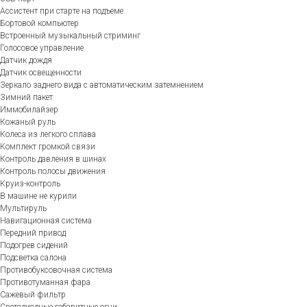
Ассистент при старте на подъеме
Бортовой компьютер
Встроенный музыкальный стриминг
Голосовое управление
Датчик дождя
Датчик освещенности
Зеркало заднего вида с автоматическим затемнением
Зимний пакет
Иммобилайзер
Кожаный руль
Колеса из легкого сплава
Комплект громкой связи
Контроль давления в шинах
Контроль полосы движения
Круиз-контроль
В машине не курили
Мультируль
Навигационная система
Передний привод
Подогрев сидений
Подсветка салона
Противобуксовочная система
Противотуманная фара
Сажевый фильтр