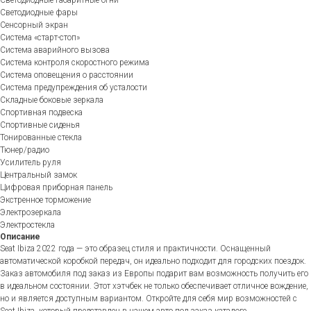
Светодиодные габаритные огни
Светодиодные фары
Сенсорный экран
Система «старт-стоп»
Система аварийного вызова
Система контроля скоростного режима
Система оповещения о расстоянии
Система предупреждения об усталости
Складные боковые зеркала
Спортивная подвеска
Спортивные сиденья
Тонированные стекла
Тюнер/радио
Усилитель руля
Центральный замок
Цифровая приборная панель
Экстренное торможение
Электрозеркала
Электростекла
Описание
Seat Ibiza 2022 года — это образец стиля и практичности. Оснащенный
автоматической коробкой передач, он идеально подходит для городских поездок.
Заказ автомобиля под заказ из Европы подарит вам возможность получить его
в идеальном состоянии. Этот хэтчбек не только обеспечивает отличное вождение,
но и является доступным вариантом. Откройте для себя мир возможностей с