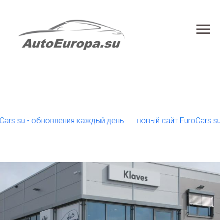
su • обновления каждый день
новый сайт EuroCars.su • о