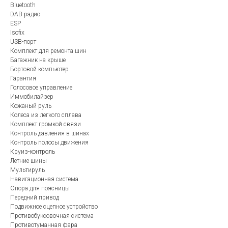
Bluetooth
DAB-радио
ESP
Isofix
USB-порт
Комплект для ремонта шин
Багажник на крыше
Бортовой компьютер
Гарантия
Голосовое управление
Иммобилайзер
Кожаный руль
Колеса из легкого сплава
Комплект громкой связи
Контроль давления в шинах
Контроль полосы движения
Круиз-контроль
Летние шины
Мультируль
Навигационная система
Опора для поясницы
Передний привод
Подвижное сцепное устройство
Противобуксовочная система
Противотуманная фара