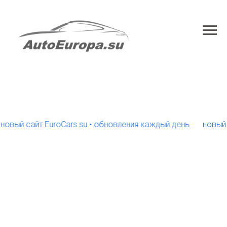
ый сайт EuroCars.su • обновления каждый день
новый сай