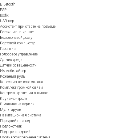
Bluetooth
ESP
Isofix
USB-порт
Ассистент при старте на подъеме
Багажник на крыше
Бесключевой доступ
Бортовой компьютер
Гарантия
Голосовое управление
Датчик дождя
Датчик освещенности
Иммобилайзер
Кожаный руль
Колеса из легкого сплава
Комплект громкой связи
Контроль давления в шинах
Круиз-контроль
В машине не курили
Мультируль
Навигационная система
Передний привод
Подлокотник
Подогрев сидений
Противобуксовочная система