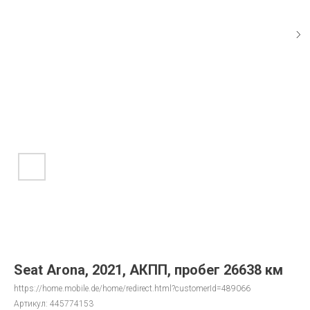
Seat Arona, 2021, АКПП, пробег 26638 км
https://home.mobile.de/home/redirect.html?customerId=489066
Артикул:
445774153