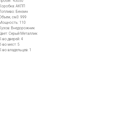
Пробег: 43050
Коробка: АКПП
Топливо: Бензин
Объем, см3: 999
Мощность: 110
Кузов: Внедорожник
Цвет: Серый Металлик
К-во дверей: 4
К-во мест: 5
К-во владельцев: 1