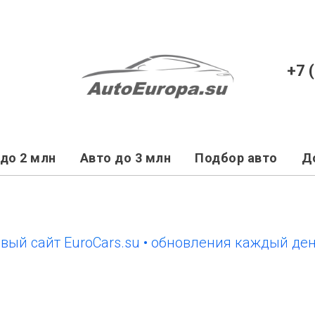
+7 
до 2 млн
Авто до 3 млн
Подбор авто
Д
айт EuroCars.su • обновления каждый день
н