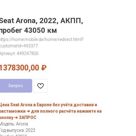
Seat Arona, 2022, АКПП,
пробег 43050 км
https://home.mobile.de/home/redirect.html?
customerId=493377
Артикул:
449247826
1378300,00
₽
Запрос
Цена Seat Arona в Европе без учёта доставки и
растаможки ➜ для полного расчёта нажмите на
кнопку ➜ ЗАПРОС
Модель: Arona
Год выпуска: 2022