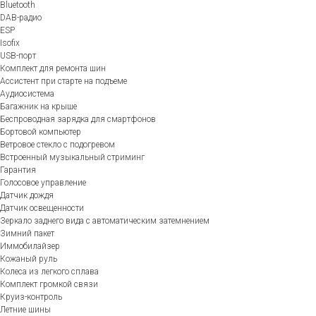
Bluetooth
DAB-радио
ESP
Isofix
USB-порт
Комплект для ремонта шин
Ассистент при старте на подъеме
Аудиосистема
Багажник на крыше
Беспроводная зарядка для смартфонов
Бортовой компьютер
Ветровое стекло с подогревом
Встроенный музыкальный стриминг
Гарантия
Голосовое управление
Датчик дождя
Датчик освещенности
Зеркало заднего вида с автоматическим затемнением
Зимний пакет
Иммобилайзер
Кожаный руль
Колеса из легкого сплава
Комплект громкой связи
Круиз-контроль
Летние шины