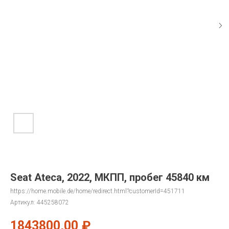
Seat Ateca, 2022, МКПП, пробег 45840 км
https://home.mobile.de/home/redirect.html?customerId=451711
Артикул:
445258072
1843800,00
₽