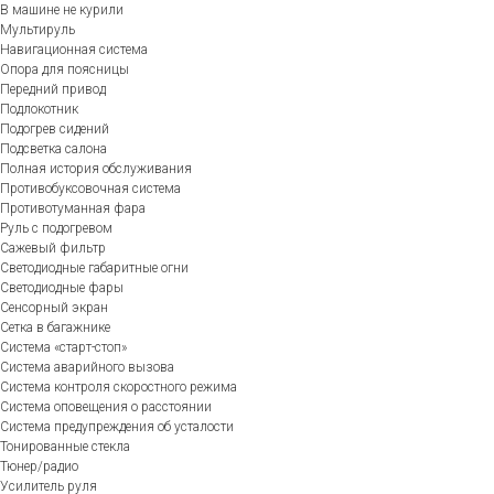
В машине не курили
Мультируль
Навигационная система
Опора для поясницы
Передний привод
Подлокотник
Подогрев сидений
Подсветка салона
Полная история обслуживания
Противобуксовочная система
Противотуманная фара
Руль с подогревом
Сажевый фильтр
Светодиодные габаритные огни
Светодиодные фары
Сенсорный экран
Сетка в багажнике
Система «старт-стоп»
Система аварийного вызова
Система контроля скоростного режима
Система оповещения о расстоянии
Система предупреждения об усталости
Тонированные стекла
Тюнер/радио
Усилитель руля