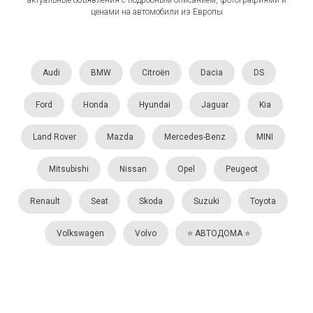
актуальные объявления с подробным описанием, фотографиями и
ценами на автомобили из Европы
Audi
BMW
Citroën
Dacia
DS
Ford
Honda
Hyundai
Jaguar
Kia
Land Rover
Mazda
Mercedes-Benz
MINI
Mitsubishi
Nissan
Opel
Peugeot
Renault
Seat
Skoda
Suzuki
Toyota
Volkswagen
Volvo
⭐️ АВТОДОМА ⭐️