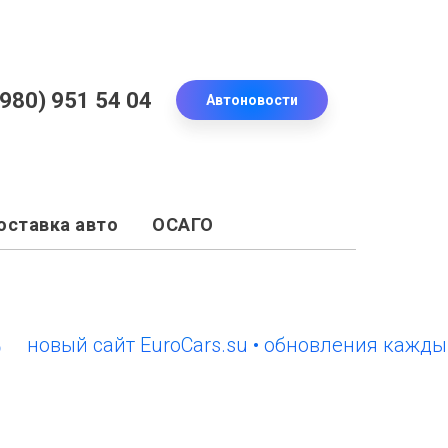
(980) 951 54 04
Автоновости
оставка авто
ОСАГО
вый сайт EuroCars.su • обновления каждый де