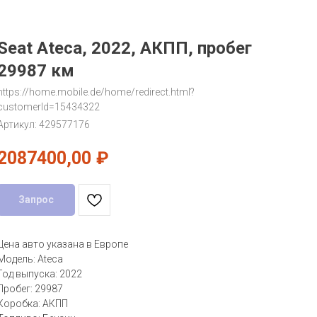
Seat Ateca, 2022, АКПП, пробег
29987 км
https://home.mobile.de/home/redirect.html?
customerId=15434322
Артикул:
429577176
2087400,00
₽
Запрос
Цена авто указана в Европе
Модель: Ateca
Год выпуска: 2022
Пробег: 29987
Коробка: АКПП