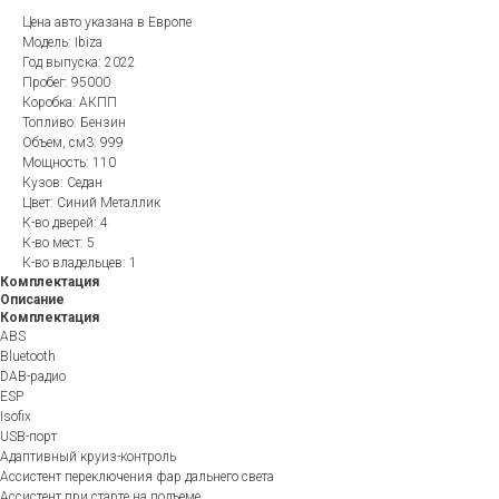
Цена авто указана в Европе
Модель: Ibiza
Год выпуска: 2022
Пробег: 95000
Коробка: АКПП
Топливо: Бензин
Объем, см3: 999
Мощность: 110
Кузов: Седан
Цвет: Синий Металлик
К-во дверей: 4
К-во мест: 5
К-во владельцев: 1
Комплектация
Описание
Комплектация
ABS
Bluetooth
DAB-радио
ESP
Isofix
USB-порт
Адаптивный круиз-контроль
Ассистент переключения фар дальнего света
Ассистент при старте на подъеме