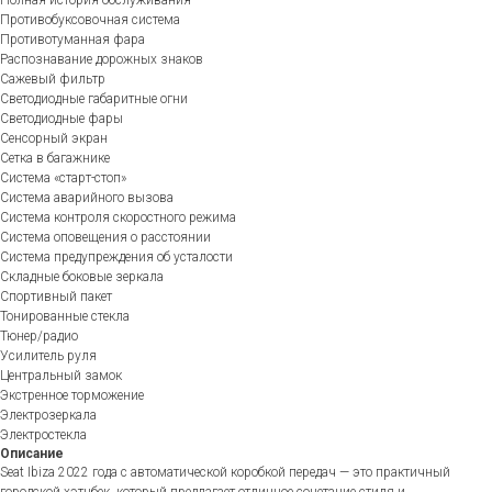
Полная история обслуживания
Противобуксовочная система
Противотуманная фара
Распознавание дорожных знаков
Сажевый фильтр
Светодиодные габаритные огни
Светодиодные фары
Сенсорный экран
Сетка в багажнике
Система «старт-стоп»
Система аварийного вызова
Система контроля скоростного режима
Система оповещения о расстоянии
Система предупреждения об усталости
Складные боковые зеркала
Спортивный пакет
Тонированные стекла
Тюнер/радио
Усилитель руля
Центральный замок
Экстренное торможение
Электрозеркала
Электростекла
Описание
Seat Ibiza 2022 года с автоматической коробкой передач — это практичный