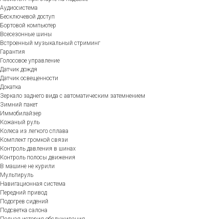
Аудиосистема
Бесключевой доступ
Бортовой компьютер
Всесезонные шины
Встроенный музыкальный стриминг
Гарантия
Голосовое управление
Датчик дождя
Датчик освещенности
Докатка
Зеркало заднего вида с автоматическим затемнением
Зимний пакет
Иммобилайзер
Кожаный руль
Колеса из легкого сплава
Комплект громкой связи
Контроль давления в шинах
Контроль полосы движения
В машине не курили
Мультируль
Навигационная система
Передний привод
Подогрев сидений
Подсветка салона