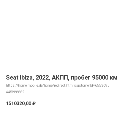
Seat Ibiza, 2022, АКПП, пробег 95000 км
https://home.mobile.de/home/redirect.html?customerId=6553695
445888882
1510320,00
₽
Запрос