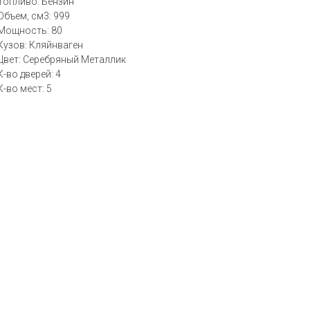
Топливо: Бензин
Объем, см3: 999
Мощность: 80
Кузов: Кляйнваген
Цвет: Серебряный Металлик
К-во дверей: 4
К-во мест: 5