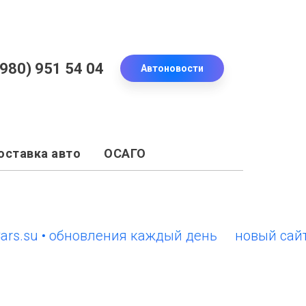
(980) 951 54 04
Автоновости
оставка авто
ОСАГО
su • обновления каждый день
новый сайт Eur