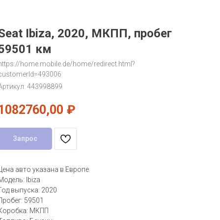
Seat Ibiza, 2020, МКПП, пробег
59501 км
https://home.mobile.de/home/redirect.html?
customerId=493006
Артикул:
443998899
1082760,00
₽
Запрос
Цена авто указана в Европе
Модель: Ibiza
Год выпуска: 2020
Пробег: 59501
Коробка: МКПП