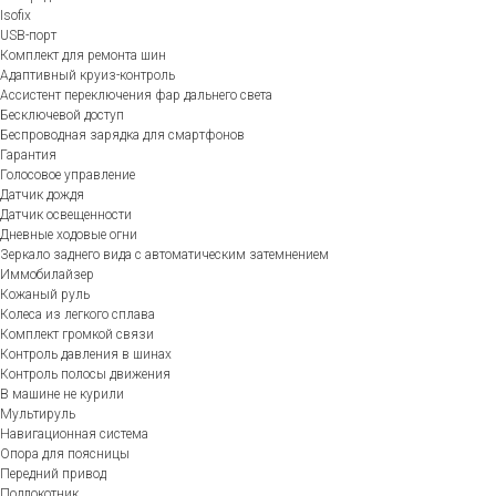
Isofix
USB-порт
Комплект для ремонта шин
Адаптивный круиз-контроль
Ассистент переключения фар дальнего света
Бесключевой доступ
Беспроводная зарядка для смартфонов
Гарантия
Голосовое управление
Датчик дождя
Датчик освещенности
Дневные ходовые огни
Зеркало заднего вида с автоматическим затемнением
Иммобилайзер
Кожаный руль
Колеса из легкого сплава
Комплект громкой связи
Контроль давления в шинах
Контроль полосы движения
В машине не курили
Мультируль
Навигационная система
Опора для поясницы
Передний привод
Подлокотник