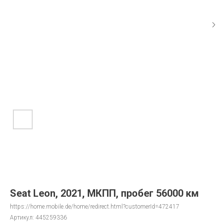
Seat Leon, 2021, МКПП, пробег 56000 км
https://home.mobile.de/home/redirect.html?customerId=472417
Артикул:
445259336