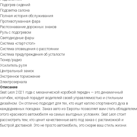
Подогрев сидений
Подсветка салона
Полная история обслуживания
Противотуманная фара
Распознавание дорожных знаков
Руль с подогревом
Светодиодные фары
Система «старт-стоп»
Система оповещения о расстоянии
Система предупреждения об усталости
Тюнер/радио
Усилитель руля
Центральный замок
Экстренное торможение
Электрозеркала
Описание
Seat Leon 2021 года с механической коробкой передач — это динамичный
хэтчбек, который порадует водителей своей управляемостью и стильным
дизайном. Он отлично подходит для тех, кто ищет каплю спортивного духа в
каждодневных поездках. Заказ авто из Европы позволяет вам стать обладателем
этого красивого автомобиля на самых выгодных условиях. Seat Leon стоит
рассмотреть тем, кто ценит качественные авто под заказ с растаможкой и
быстрой доставкой. Это не просто автомобиль, это скорее ваш стиль жизни.