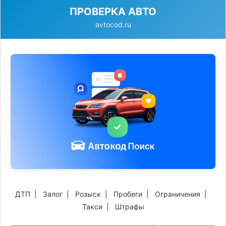
ПРОВЕРКА АВТО
avtocod.ru
ДТП
|
Залог
|
Розыск
|
Пробеги
|
Ограничения
|
Такси
|
Штрафы