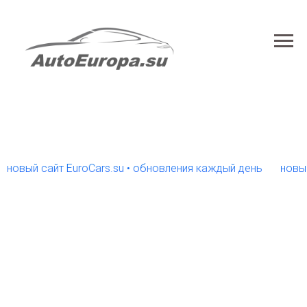
ый сайт EuroCars.su • обновления каждый день
новый сай