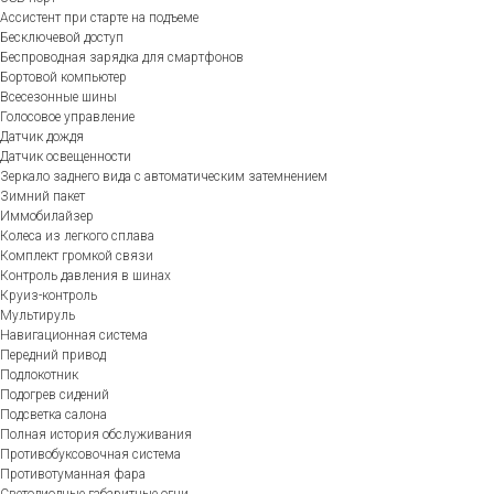
Ассистент при старте на подъеме
Бесключевой доступ
Беспроводная зарядка для смартфонов
Бортовой компьютер
Всесезонные шины
Голосовое управление
Датчик дождя
Датчик освещенности
Зеркало заднего вида с автоматическим затемнением
Зимний пакет
Иммобилайзер
Колеса из легкого сплава
Комплект громкой связи
Контроль давления в шинах
Круиз-контроль
Мультируль
Навигационная система
Передний привод
Подлокотник
Подогрев сидений
Подсветка салона
Полная история обслуживания
Противобуксовочная система
Противотуманная фара