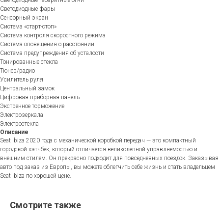
Светодиодные габаритные огни
Светодиодные фары
Сенсорный экран
Система «старт-стоп»
Система контроля скоростного режима
Система оповещения о расстоянии
Система предупреждения об усталости
Тонированные стекла
Тюнер/радио
Усилитель руля
Центральный замок
Цифровая приборная панель
Экстренное торможение
Электрозеркала
Электростекла
Описание
Seat Ibiza 2020 года с механической коробкой передач — это компактный
городской хэтчбек, который отличается великолепной управляемостью и
внешним стилем. Он прекрасно подходит для повседневных поездок. Заказывая
авто под заказ из Европы, вы можете облегчить себе жизнь и стать владельцем
Seat Ibiza по хорошей цене.
Смотрите также