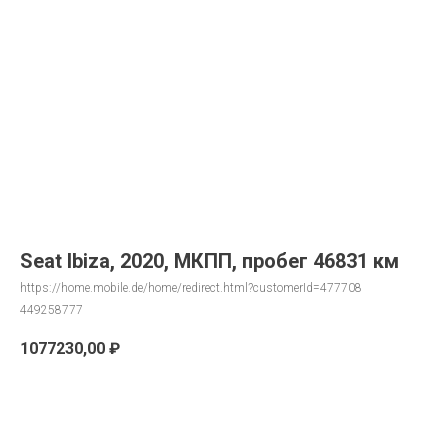
Seat Ibiza, 2020, МКПП, пробег 46831 км
https://home.mobile.de/home/redirect.html?customerId=477708
449258777
1077230,00
₽
Запрос