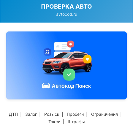
ПРОВЕРКА АВТО
avtocod.ru
ДТП
|
Залог
|
Розыск
|
Пробеги
|
Ограничения
|
Такси
|
Штрафы