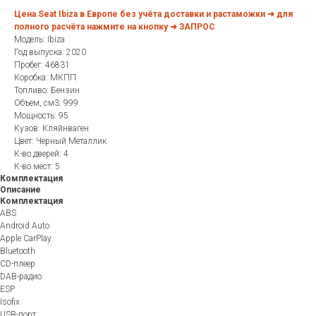
Цена Seat Ibiza в Европе без учёта доставки и растаможки ➜ для
полного расчёта нажмите на кнопку ➜ ЗАПРОС
Модель: Ibiza
Год выпуска: 2020
Пробег: 46831
Коробка: МКПП
Топливо: Бензин
Объем, см3: 999
Мощность: 95
Кузов: Кляйнваген
Цвет: Черный Металлик
К-во дверей: 4
К-во мест: 5
Комплектация
Описание
Комплектация
ABS
Android Auto
Apple CarPlay
Bluetooth
CD-плеер
DAB-радио
ESP
Isofix
USB-порт