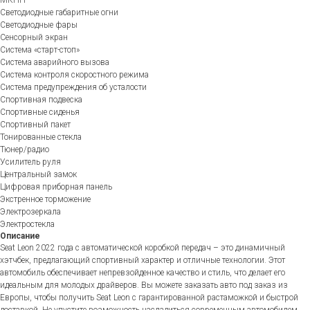
МКПП
Светодиодные габаритные огни
Светодиодные фары
Сенсорный экран
Система «старт-стоп»
Система аварийного вызова
Система контроля скоростного режима
Система предупреждения об усталости
Спортивная подвеска
Спортивные сиденья
Спортивный пакет
Тонированные стекла
Тюнер/радио
Усилитель руля
Центральный замок
Цифровая приборная панель
Экстренное торможение
Электрозеркала
Электростекла
Описание
Seat Leon 2022 года с автоматической коробкой передач – это динамичный
хэтчбек, предлагающий спортивный характер и отличные технологии. Этот
автомобиль обеспечивает непревзойденное качество и стиль, что делает его
идеальным для молодых драйверов. Вы можете заказать авто под заказ из
Европы, чтобы получить Seat Leon с гарантированной растаможкой и быстрой