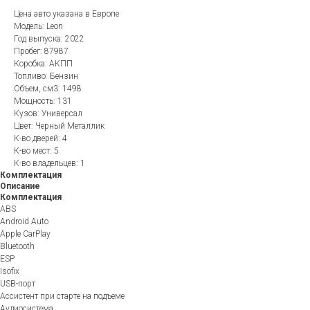
Цена авто указана в Европе
Модель: Leon
Год выпуска: 2022
Пробег: 87987
Коробка: АКПП
Топливо: Бензин
Объем, см3: 1498
Мощность: 131
Кузов: Универсал
Цвет: Черный Металлик
К-во дверей: 4
К-во мест: 5
К-во владельцев: 1
Комплектация
Описание
Комплектация
ABS
Android Auto
Apple CarPlay
Bluetooth
ESP
Isofix
USB-порт
Ассистент при старте на подъеме
Аудиосистема