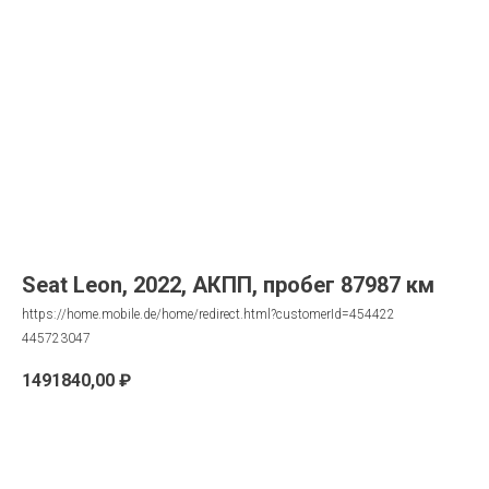
Seat Leon, 2022, АКПП, пробег 87987 км
https://home.mobile.de/home/redirect.html?customerId=454422
445723047
1491840,00
₽
Запрос