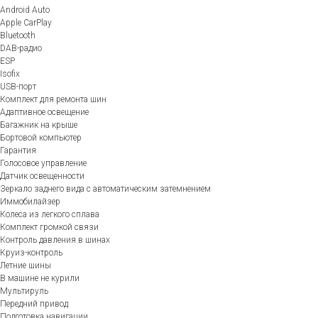
Android Auto
Apple CarPlay
Bluetooth
DAB-радио
ESP
Isofix
USB-порт
Комплект для ремонта шин
Адаптивное освещение
Багажник на крыше
Бортовой компьютер
Гарантия
Голосовое управление
Датчик освещенности
Зеркало заднего вида с автоматическим затемнением
Иммобилайзер
Колеса из легкого сплава
Комплект громкой связи
Контроль давления в шинах
Круиз-контроль
Летние шины
В машине не курили
Мультируль
Передний привод
Подготовка навигации