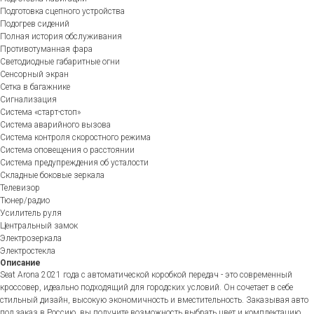
Подготовка сцепного устройства
Подогрев сидений
Полная история обслуживания
Противотуманная фара
Светодиодные габаритные огни
Сенсорный экран
Сетка в багажнике
Сигнализация
Система «старт-стоп»
Система аварийного вызова
Система контроля скоростного режима
Система оповещения о расстоянии
Система предупреждения об усталости
Складные боковые зеркала
Телевизор
Тюнер/радио
Усилитель руля
Центральный замок
Электрозеркала
Электростекла
Описание
Seat Arona 2021 года с автоматической коробкой передач - это современный
кроссовер, идеально подходящий для городских условий. Он сочетает в себе
стильный дизайн, высокую экономичность и вместительность. Заказывая авто
под заказ в Россию, вы получите возможность выбрать цвет и комплектацию,