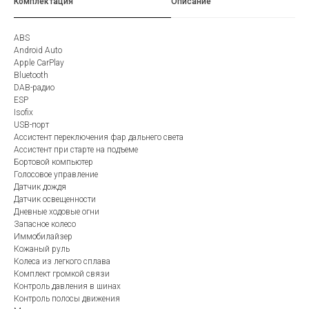
Комплектация
Описание
ABS
Android Auto
Apple CarPlay
Bluetooth
DAB-радио
ESP
Isofix
USB-порт
Ассистент переключения фар дальнего света
Ассистент при старте на подъеме
Бортовой компьютер
Голосовое управление
Датчик дождя
Датчик освещенности
Дневные ходовые огни
Запасное колесо
Иммобилайзер
Кожаный руль
Колеса из легкого сплава
Комплект громкой связи
Контроль давления в шинах
Контроль полосы движения