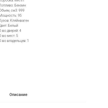
Коробка: МКПП
Топливо: Бензин
Объем, см3: 999
Мощность: 95
Кузов: Кляйнваген
Цвет: Белый
К-во дверей: 4
К-во мест: 5
К-во владельцев: 1
Описание