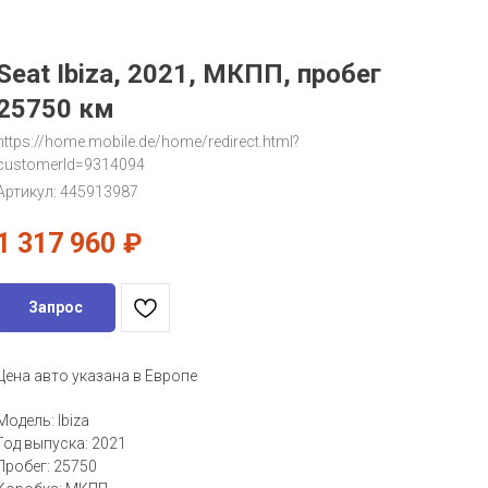
Seat Ibiza, 2021, МКПП, пробег
25750 км
https://home.mobile.de/home/redirect.html?
customerId=9314094
Артикул:
445913987
1 317 960
₽
Запрос
Цена авто указана в Европе
Модель: Ibiza
Год выпуска: 2021
Пробег: 25750