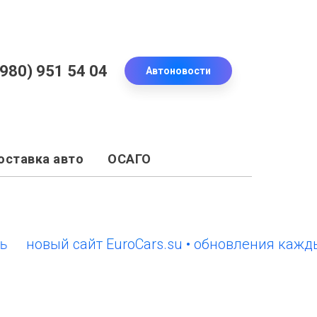
(980) 951 54 04
Автоновости
оставка авто
ОСАГО
овый сайт EuroCars.su • обновления каждый де