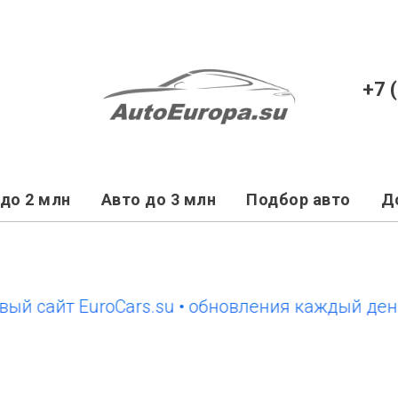
+7 
до 2 млн
Авто до 3 млн
Подбор авто
Д
айт EuroCars.su • обновления каждый день
н