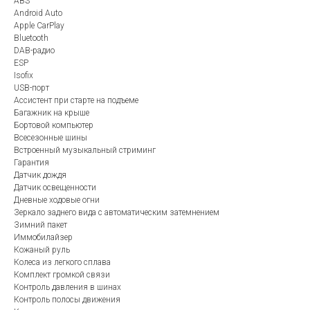
ABS
Android Auto
Apple CarPlay
Bluetooth
DAB-радио
ESP
Isofix
USB-порт
Ассистент при старте на подъеме
Багажник на крыше
Бортовой компьютер
Всесезонные шины
Встроенный музыкальный стриминг
Гарантия
Датчик дождя
Датчик освещенности
Дневные ходовые огни
Зеркало заднего вида с автоматическим затемнением
Зимний пакет
Иммобилайзер
Кожаный руль
Колеса из легкого сплава
Комплект громкой связи
Контроль давления в шинах
Контроль полосы движения