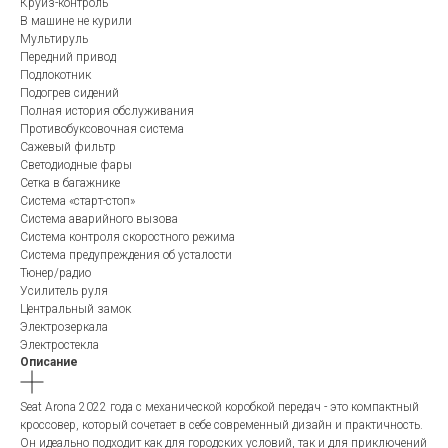
Круиз-контроль
В машине не курили
Мультируль
Передний привод
Подлокотник
Подогрев сидений
Полная история обслуживания
Противобуксовочная система
Сажевый фильтр
Светодиодные фары
Сетка в багажнике
Система «старт-стоп»
Система аварийного вызова
Система контроля скоростного режима
Система предупреждения об усталости
Тюнер/радио
Усилитель руля
Центральный замок
Электрозеркала
Электростекла
Описание
Seat Arona 2022 года с механической коробкой передач - это компактный
кроссовер, который сочетает в себе современный дизайн и практичность.
Он идеально подходит как для городских условий, так и для приключений