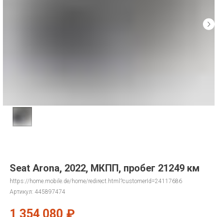
Seat Arona, 2022, МКПП, пробег 21249 км
https://home.mobile.de/home/redirect.html?customerId=24117686
Артикул:
445897474
1 354 080
₽