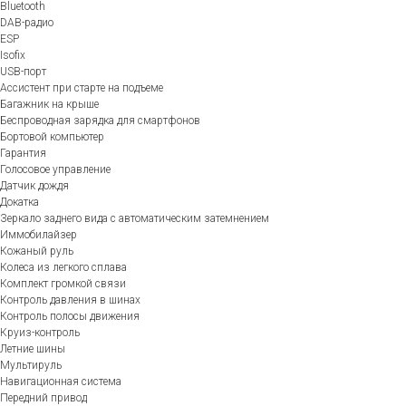
Bluetooth
DAB-радио
ESP
Isofix
USB-порт
Ассистент при старте на подъеме
Багажник на крыше
Беспроводная зарядка для смартфонов
Бортовой компьютер
Гарантия
Голосовое управление
Датчик дождя
Докатка
Зеркало заднего вида с автоматическим затемнением
Иммобилайзер
Кожаный руль
Колеса из легкого сплава
Комплект громкой связи
Контроль давления в шинах
Контроль полосы движения
Круиз-контроль
Летние шины
Мультируль
Навигационная система
Передний привод