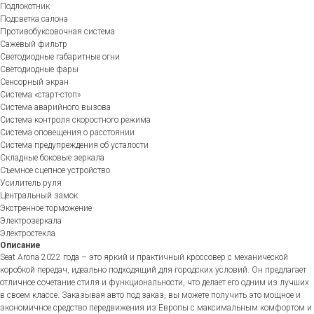
Подлокотник
Подсветка салона
Противобуксовочная система
Сажевый фильтр
Светодиодные габаритные огни
Светодиодные фары
Сенсорный экран
Система «старт-стоп»
Система аварийного вызова
Система контроля скоростного режима
Система оповещения о расстоянии
Система предупреждения об усталости
Складные боковые зеркала
Съемное сцепное устройство
Усилитель руля
Центральный замок
Экстренное торможение
Электрозеркала
Электростекла
Описание
Seat Arona 2022 года – это яркий и практичный кроссовер с механической
коробкой передач, идеально подходящий для городских условий. Он предлагает
отличное сочетание стиля и функциональности, что делает его одним из лучших
в своем классе. Заказывая авто под заказ, вы можете получить это мощное и
экономичное средство передвижения из Европы с максимальным комфортом и