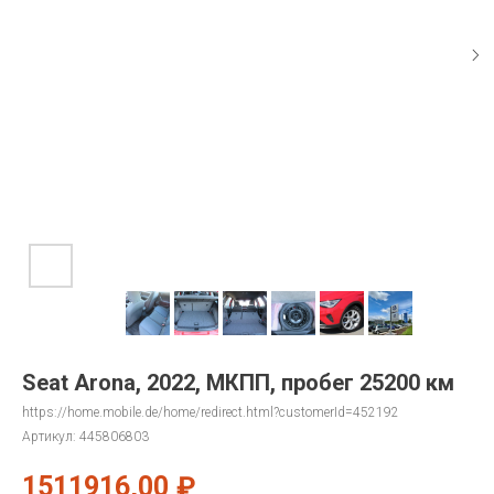
Seat Arona, 2022, МКПП, пробег 25200 км
https://home.mobile.de/home/redirect.html?customerId=452192
Артикул:
445806803
1511916,00
₽