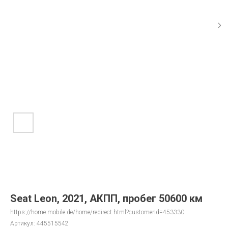
Seat Leon, 2021, АКПП, пробег 50600 км
https://home.mobile.de/home/redirect.html?customerId=453330
Артикул:
445515542