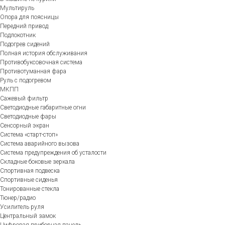
Мультируль
Опора для поясницы
Передний привод
Подлокотник
Подогрев сидений
Полная история обслуживания
Противобуксовочная система
Противотуманная фара
Руль с подогревом
МКПП
Сажевый фильтр
Светодиодные габаритные огни
Светодиодные фары
Сенсорный экран
Система «старт-стоп»
Система аварийного вызова
Система предупреждения об усталости
Складные боковые зеркала
Спортивная подвеска
Спортивные сиденья
Тонированные стекла
Тюнер/радио
Усилитель руля
Центральный замок
Цифровая приборная панель