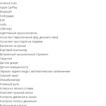
Android Auto
Apple CarPlay
Bluetooth
DAB-радио
ESP
Isofix
USB-порт
Адаптивный круиз-контроль
Ассистент переключения фар дальнего света
Ассистент при старте на подъеме
Багажник на крыше
Бортовой компьютер
Встроенный музыкальный стриминг
Гарантия
Датчик дождя
Датчик освещенности
Зеркало заднего вида с автоматическим затемнением
Зимний пакет
Иммобилайзер
Кожаный руль
Колеса из легкого сплава
Комплект громкой связи
Контроль давления в шинах
Контроль полосы движения
В машине не курили