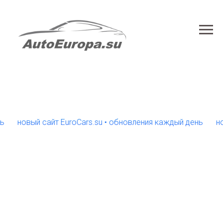
новый сайт EuroCars.su • обновления каждый день
новый с