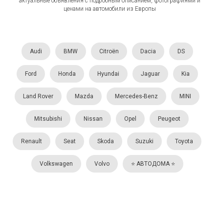
актуальные объявления с подробным описанием, фотографиями и
ценами на автомобили из Европы
Audi
BMW
Citroën
Dacia
DS
Ford
Honda
Hyundai
Jaguar
Kia
Land Rover
Mazda
Mercedes-Benz
MINI
Mitsubishi
Nissan
Opel
Peugeot
Renault
Seat
Skoda
Suzuki
Toyota
Volkswagen
Volvo
⭐️ АВТОДОМА ⭐️