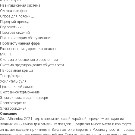
Навигационная система
Омыватель фар
Опора для поясницы
Передний привод
Подлокотник
Подогрев сидений
Полная история обслуживания
Противотуманная фара
Распознавание дорожных знаков
МКПП
Система оповещения о расстоянии
Система предупреждения об усталости
Панорамная крыша
Тюнер/радио
Усилитель руля
Центральный замок
Экстренное торможение
Электрическая задняя дверь
Электрозеркала
Электросиденья
Описание
Seat Alhambra 2021 года с автоматической коробкой передач — это один из
лучших минивэнов для семейных поездок. Предлагая много места и комфорта,
он делает поездки приятными. Заказ авто из Европы в Россию упростит процесс
получения вашего нового автомобиля. Если вы хотите купить авто под заказ,