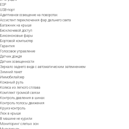
ESP
USB-порт
Адаптивное освещение на поворотах
Ассистент переключения фар дальнего света
Багажник на крыше
Бесключевой доступ
Биксеноновые фары
Бортовой компьютер
Гарантия
Голосовое управление
Датчик дождя
Датчик освещенности
Зеркало заднего вида с автоматическим затемнением
Зимний пакет
Иммобилайзер
Кожаный руль
Колеса из легкого сплава
Комплект громкой связи
Контроль давления в шинах
Контроль полосы движения
Круиз-контроль
Люк в крыше
В машине не курили
Мониторинг слепых зон
Мультируль