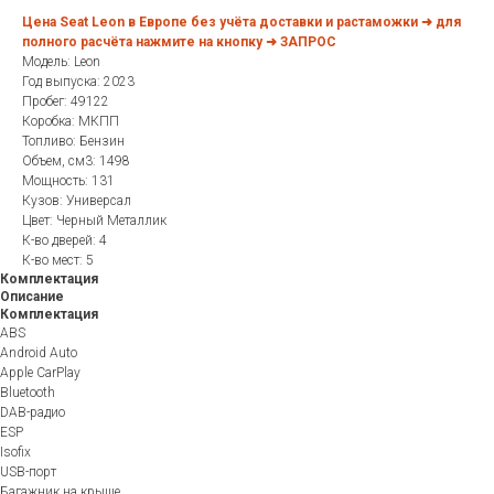
Цена Seat Leon в Европе без учёта доставки и растаможки ➜ для
полного расчёта нажмите на кнопку ➜ ЗАПРОС
Модель: Leon
Год выпуска: 2023
Пробег: 49122
Коробка: МКПП
Топливо: Бензин
Объем, см3: 1498
Мощность: 131
Кузов: Универсал
Цвет: Черный Металлик
К-во дверей: 4
К-во мест: 5
Комплектация
Описание
Комплектация
ABS
Android Auto
Apple CarPlay
Bluetooth
DAB-радио
ESP
Isofix
USB-порт
Багажник на крыше