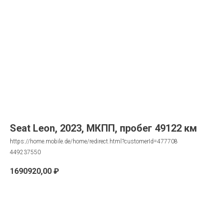
Seat Leon, 2023, МКПП, пробег 49122 км
https://home.mobile.de/home/redirect.html?customerId=477708
449237550
1690920,00
₽
Запрос