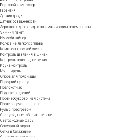
Бортовой компьютер
Гарантия
Датчик дождя
Датчик освещенности
Зеркало заднего вида с автоматическим затемнением
Зимний пакет
Иммобилайзер
Колеса из легкого сплава
Комплект громкой связи
Контроль давления в шинах
Контроль полосы движения
Круиз-контроль
Мультируль
Опора для поясницы
Передний привод
Подлокотник
Подогрев сидений
Противобуксовочная система
Противотуманная фара
Руль с подогревом
Светодиодные габаритные огни
Светодиодные фары
Сенсорный экран
Сетка в багажнике