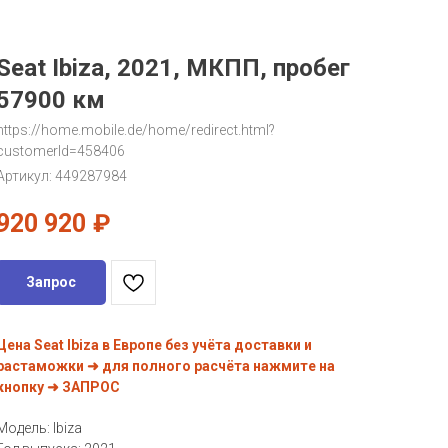
Seat Ibiza, 2021, МКПП, пробег
57900 км
https://home.mobile.de/home/redirect.html?
customerId=458406
Артикул:
449287984
920 920
₽
Запрос
Цена Seat Ibiza в Европе без учёта доставки и
растаможки ➜ для полного расчёта нажмите на
кнопку ➜ ЗАПРОС
Модель: Ibiza