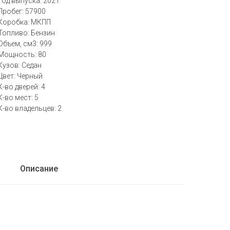
Год выпуска: 2021
Пробег: 57900
Коробка: МКПП
Топливо: Бензин
Объем, см3: 999
Мощность: 80
Кузов: Седан
Цвет: Черный
К-во дверей: 4
К-во мест: 5
К-во владельцев: 2
Описание