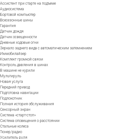
Ассистент при старте на подъеме
Аудиосистема
Бортовой компьютер
Всесезонные шины
Гарантия
Датчик дождя
Датчик освещенности
Дневные ходовые огни
Зеркало заднего вида с автоматическим затемнением
Иммобилайзер
Комплект громкой связи
Контроль давления в шинах
В машине не курили
Мультируль
Новая услуга
Передний привод
Подготовка навигации
Подлокотник
Полная история обслуживания
Сенсорный экран
Система «старт-стоп»
Система оповещения о расстоянии
Стальные колеса
Тюнер/радио
Усилитель руля