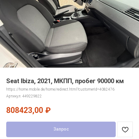
Seat Ibiza, 2021, МКПП, пробег 90000 км
https://home.mobile.de/home/redirect.html?customerId=4082476
Артикул:
449229822
808423,00
₽
Запрос