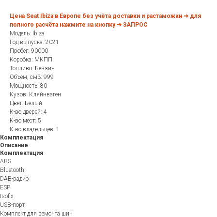
Цена Seat Ibiza в Европе без учёта доставки и растаможки ➜ для
полного расчёта нажмите на кнопку ➜ ЗАПРОС
Модель: Ibiza
Год выпуска: 2021
Пробег: 90000
Коробка: МКПП
Топливо: Бензин
Объем, см3: 999
Мощность: 80
Кузов: Кляйнваген
Цвет: Белый
К-во дверей: 4
К-во мест: 5
К-во владельцев: 1
Комплектация
Описание
Комплектация
ABS
Bluetooth
DAB-радио
ESP
Isofix
USB-порт
Комплект для ремонта шин