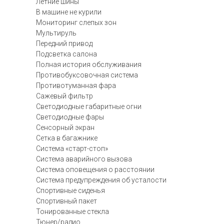
Летние шины
В машине не курили
Мониторинг слепых зон
Мультируль
Передний привод
Подсветка салона
Полная история обслуживания
Противобуксовочная система
Противотуманная фара
Сажевый фильтр
Светодиодные габаритные огни
Светодиодные фары
Сенсорный экран
Сетка в багажнике
Система «старт-стоп»
Система аварийного вызова
Система оповещения о расстоянии
Система предупреждения об усталости
Спортивные сиденья
Спортивный пакет
Тонированные стекла
Тюнер/радио