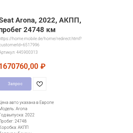
Seat Arona, 2022, АКПП,
пробег 24748 км
https://home.mobile.de/home/redirect.html?
customerId=6517996
Артикул:
445900313
1670760,00
₽
Запрос
Цена авто указана в Европе
Модель: Arona
Год выпуска: 2022
Пробег: 24748
Коробка: АКПП