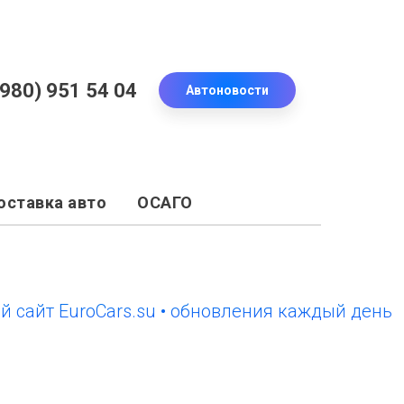
(980) 951 54 04
Автоновости
оставка авто
ОСАГО
т EuroCars.su • обновления каждый день
нов