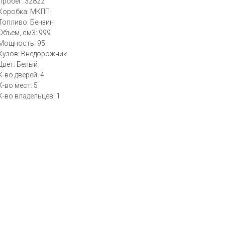
Пробег: 32822
Коробка: МКПП
Топливо: Бензин
Объем, см3: 999
Мощность: 95
Кузов: Внедорожник
Цвет: Белый
К-во дверей: 4
К-во мест: 5
К-во владельцев: 1