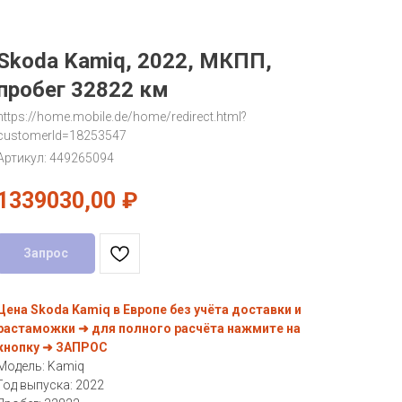
Skoda Kamiq, 2022, МКПП,
пробег 32822 км
https://home.mobile.de/home/redirect.html?
customerId=18253547
Артикул:
449265094
1339030,00
₽
Запрос
Цена Skoda Kamiq в Европе без учёта доставки и
растаможки ➜ для полного расчёта нажмите на
кнопку ➜ ЗАПРОС
Модель: Kamiq
Год выпуска: 2022