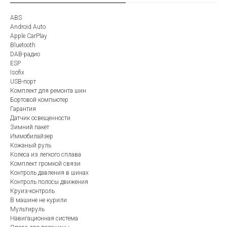
ABS
Android Auto
Apple CarPlay
Bluetooth
DAB-радио
ESP
Isofix
USB-порт
Комплект для ремонта шин
Бортовой компьютер
Гарантия
Датчик освещенности
Зимний пакет
Иммобилайзер
Кожаный руль
Колеса из легкого сплава
Комплект громкой связи
Контроль давления в шинах
Контроль полосы движения
Круиз-контроль
В машине не курили
Мультируль
Навигационная система