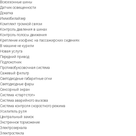
Всесезонные шины
Датчик освещенности
Докатка
Иммобилайзер
Комплект громкой связи
Контроль давления в шинах
Контроль полосы движения
Крепление изофикс на пассажирских сидениях
В машине не курили
Новая услуга
Передний привод
Подлокотник
Противобуксовочная система
Сажевый фильтр
Светодиодные габаритные огни
Светодиодные фары
Сенсорный экран
Система «старт-стоп»
Система аварийного вызова
Система контроля скоростного режима
Усилитель руля
Центральный замок
Экстренное торможение
Электрозеркала
Электростекла