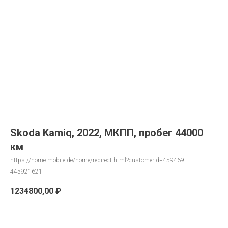
Skoda Kamiq, 2022, МКПП, пробег 44000
км
https://home.mobile.de/home/redirect.html?customerId=459469
445921621
1234800,00
₽
Запрос