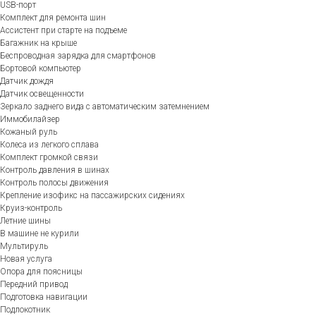
USB-порт
Комплект для ремонта шин
Ассистент при старте на подъеме
Багажник на крыше
Беспроводная зарядка для смартфонов
Бортовой компьютер
Датчик дождя
Датчик освещенности
Зеркало заднего вида с автоматическим затемнением
Иммобилайзер
Кожаный руль
Колеса из легкого сплава
Комплект громкой связи
Контроль давления в шинах
Контроль полосы движения
Крепление изофикс на пассажирских сидениях
Круиз-контроль
Летние шины
В машине не курили
Мультируль
Новая услуга
Опора для поясницы
Передний привод
Подготовка навигации
Подлокотник