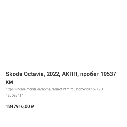
Skoda Octavia, 2022, АКПП, пробег 19537
км
https://home.mobile.de/home/redirect.html?customerId=467120
435039414
1847916,00
₽
Запрос