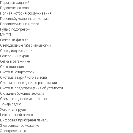
Подогрев сидений
Подсветка салона
Полная история обслуживания
Противобуксовочная система
Противотуманная фара
Руль с подогревом
МКПП
Сажевый фильтр
Светодиодные габаритные огни
Светодиодные фары
Сенсорный экран
Сетка в багажнике
Сигнализация
Система «старт-стоп»
Система аварийного вызова
Система оповещения о расстоянии
Система предупреждения об усталости
Складные боковые зеркала
Съемное сцепное устройство
Тюнер/радио
Усилитель руля
Центральный замок
Цифровая приборная панель
Экстренное торможение
Электрозеркала