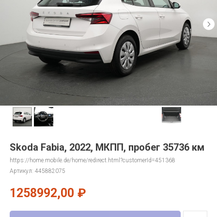
Skoda Fabia, 2022, МКПП, пробег 35736 км
https://home.mobile.de/home/redirect.html?customerId=451368
Артикул:
445882075
1258992,00
₽