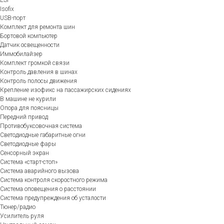
Isofix
USB-порт
Комплект для ремонта шин
Бортовой компьютер
Датчик освещенности
Иммобилайзер
Комплект громкой связи
Контроль давления в шинах
Контроль полосы движения
Крепление изофикс на пассажирских сидениях
В машине не курили
Опора для поясницы
Передний привод
Противобуксовочная система
Светодиодные габаритные огни
Светодиодные фары
Сенсорный экран
Система «старт-стоп»
Система аварийного вызова
Система контроля скоростного режима
Система оповещения о расстоянии
Система предупреждения об усталости
Тюнер/радио
Усилитель руля