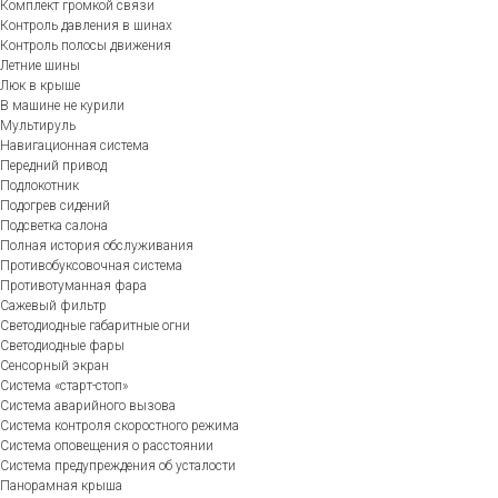
Комплект громкой связи
Контроль давления в шинах
Контроль полосы движения
Летние шины
Люк в крыше
В машине не курили
Мультируль
Навигационная система
Передний привод
Подлокотник
Подогрев сидений
Подсветка салона
Полная история обслуживания
Противобуксовочная система
Противотуманная фара
Сажевый фильтр
Светодиодные габаритные огни
Светодиодные фары
Сенсорный экран
Система «старт-стоп»
Система аварийного вызова
Система контроля скоростного режима
Система оповещения о расстоянии
Система предупреждения об усталости
Панорамная крыша