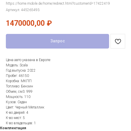
https://home.mobile.de/home/redirect.html?customerId=17422419
Артикул:
445265493
1470000,00
₽
Запрос
Цена авто указана в Европе
Модель: Scala
Год выпуска: 2022
Пробег: 46150
Коробка: МКПП
Топливо: Бензин
Объем, см3: 999
Мощность: 110
Кузов: Седан
Цвет: Черный Металлик
К-во дверей: 4
К-во мест: 5
К-во владельцев: 1
Комплектация