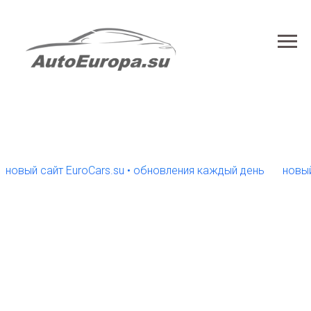
ый сайт EuroCars.su • обновления каждый день
новый сайт