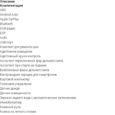
Описание
Комплектация
ABS
Android Auto
Apple CarPlay
Bluetooth
DAB-радио
ESP
Isofix
USB-порт
Комплект для ремонта шин
Адаптивное освещение
Адаптивный круиз-контроль
Ассистент переключения фар дальнего света
Ассистент при старте на подъеме
Безбликовые фары дальнего света
Беспроводная зарядка для смартфонов
Бортовой компьютер
Голосовое управление
Датчик дождя
Датчик освещенности
Зеркало заднего вида с автоматическим затемнением
Иммобилайзер
Кожаный руль
Колеса из легкого сплава