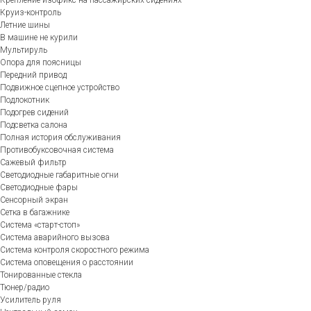
Круиз-контроль
Летние шины
В машине не курили
Мультируль
Опора для поясницы
Передний привод
Подвижное сцепное устройство
Подлокотник
Подогрев сидений
Подсветка салона
Полная история обслуживания
Противобуксовочная система
Сажевый фильтр
Светодиодные габаритные огни
Светодиодные фары
Сенсорный экран
Сетка в багажнике
Система «старт-стоп»
Система аварийного вызова
Система контроля скоростного режима
Система оповещения о расстоянии
Тонированные стекла
Тюнер/радио
Усилитель руля