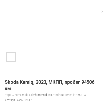
Skoda Kamiq, 2023, МКПП, пробег 94506
км
https://home.mobile.de/home/redirect.html?customerId=465213
Артикул:
449263517