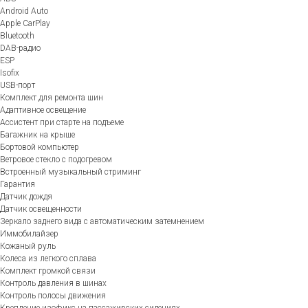
Android Auto
Apple CarPlay
Bluetooth
DAB-радио
ESP
Isofix
USB-порт
Комплект для ремонта шин
Адаптивное освещение
Ассистент при старте на подъеме
Багажник на крыше
Бортовой компьютер
Ветровое стекло с подогревом
Встроенный музыкальный стриминг
Гарантия
Датчик дождя
Датчик освещенности
Зеркало заднего вида с автоматическим затемнением
Иммобилайзер
Кожаный руль
Колеса из легкого сплава
Комплект громкой связи
Контроль давления в шинах
Контроль полосы движения
Крепление изофикс на пассажирских сидениях