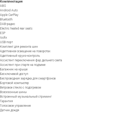
Комплектация
ABS
Android Auto
Apple CarPlay
Bluetooth
DAB-радио
Electric heated rear seats
ESP
Isofix
USB-порт
Комплект для ремонта шин
Адаптивное освещение на поворотах
Адаптивный круиз-контроль
Ассистент переключения фар дальнего света
Ассистент при старте на подъеме
Багажник на крыше
Бесключевой доступ
Беспроводная зарядка для смартфонов
Бортовой компьютер
Ветровое стекло с подогревом
Всесезонные шины
Встроенный музыкальный стриминг
Гарантия
Голосовое управление
Датчик дождя