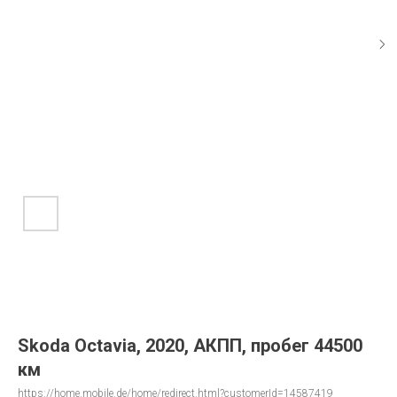
Skoda Octavia, 2020, АКПП, пробег 44500
км
https://home.mobile.de/home/redirect.html?customerId=14587419