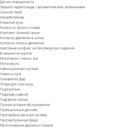
Датчик освещенности
Зеркало заднего вида с автоматическим затемнением
Зимний пакет
Иммобилайзер
Кожаный руль
Колеса из легкого сплава
Комплект громкой связи
Контроль давления в шинах
Контроль полосы движения
Крепление изофикс на пассажирских сидениях
В машине не курили
Мониторинг слепых зон
Мультируль
Навигационная система
Новая услуга
Омыватель фар
Опора для поясницы
Подлокотник
Подогрев сидений
Подсветка салона
Полная история обслуживания
Проекционный дисплей
Противобуксовочная система
Противотуманная фара
Распознавание дорожных знаков