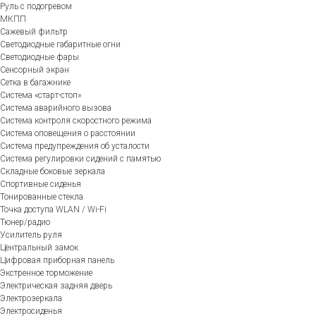
Руль с подогревом
МКПП
Сажевый фильтр
Светодиодные габаритные огни
Светодиодные фары
Сенсорный экран
Сетка в багажнике
Система «старт-стоп»
Система аварийного вызова
Система контроля скоростного режима
Система оповещения о расстоянии
Система предупреждения об усталости
Система регулировки сидений с памятью
Складные боковые зеркала
Спортивные сиденья
Тонированные стекла
Точка доступа WLAN / Wi-Fi
Тюнер/радио
Усилитель руля
Центральный замок
Цифровая приборная панель
Экстренное торможение
Электрическая задняя дверь
Электрозеркала
Электросиденья