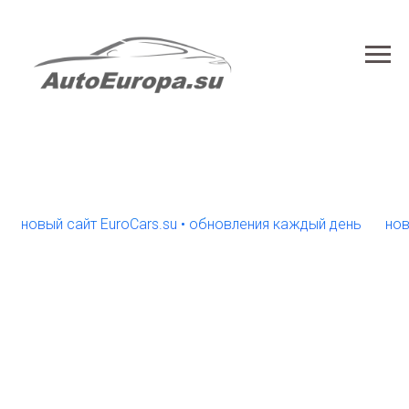
вый сайт EuroCars.su • обновления каждый день
новый са