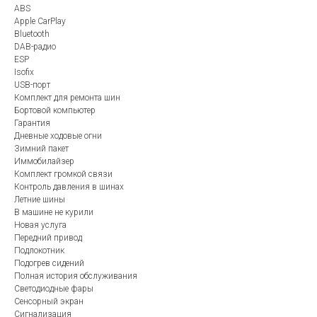
ABS
Apple CarPlay
Bluetooth
DAB-радио
ESP
Isofix
USB-порт
Комплект для ремонта шин
Бортовой компьютер
Гарантия
Дневные ходовые огни
Зимний пакет
Иммобилайзер
Комплект громкой связи
Контроль давления в шинах
Летние шины
В машине не курили
Новая услуга
Передний привод
Подлокотник
Подогрев сидений
Полная история обслуживания
Светодиодные фары
Сенсорный экран
Сигнализация