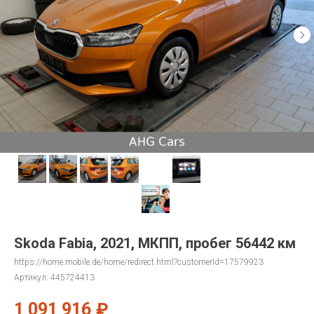
Skoda Fabia, 2021, МКПП, пробег 56442 км
https://home.mobile.de/home/redirect.html?customerId=17579923
Артикул:
445724413
1 091 916
₽