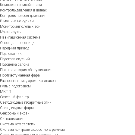
Комплект громкой связи
Контроль давления в шинах
Контроль полосы движения
В машине не курили
Мониторинг слепых зон
Мультируль
Навигационная система
Опора для поясницы
Передний привод
Подлокотник
Подогрев сидений
Подсветка салона
Полная история обслуживания
Противотуманная фара
Распознавание дорожных знаков
Руль с подогревом
МКПП
Сажевый фильтр
Светодиодные габаритные огни
Светодиодные фары
Сенсорный экран
Сигнализация
Система «старт-стоп»
Система контроля скоростного режима
Система оповещения о расстоянии