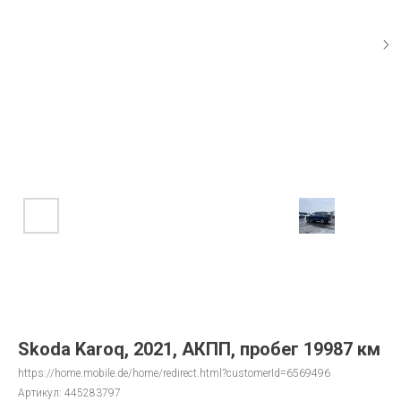
Skoda Karoq, 2021, АКПП, пробег 19987 км
https://home.mobile.de/home/redirect.html?customerId=6569496
Артикул:
445283797