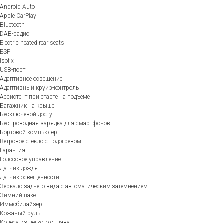
Android Auto
Apple CarPlay
Bluetooth
DAB-радио
Electric heated rear seats
ESP
Isofix
USB-порт
Адаптивное освещение
Адаптивный круиз-контроль
Ассистент при старте на подъеме
Багажник на крыше
Бесключевой доступ
Беспроводная зарядка для смартфонов
Бортовой компьютер
Ветровое стекло с подогревом
Гарантия
Голосовое управление
Датчик дождя
Датчик освещенности
Зеркало заднего вида с автоматическим затемнением
Зимний пакет
Иммобилайзер
Кожаный руль
Колеса из легкого сплава