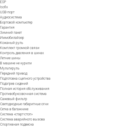
ESP
Isofix
USB-порт
Аудиосистема
Бортовой компьютер
Гарантия
Зимний пакет
Иммобилайзер
Кожаный руль
Комплект громкой связи
Контроль давления в шинах
Летние шины
В машине не курили
Мультируль
Передний привод
Подготовка сцепного устройства
Подогрев сидений
Полная история обслуживания
Противобуксовочная система
Сажевый фильтр
Светодиодные габаритные огни
Сетка в багажнике
Система «старт-стоп»
Система аварийного вызова
Спортивная подвеска