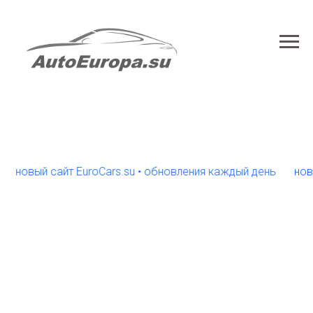
вый сайт EuroCars.su • обновления каждый день
новый са