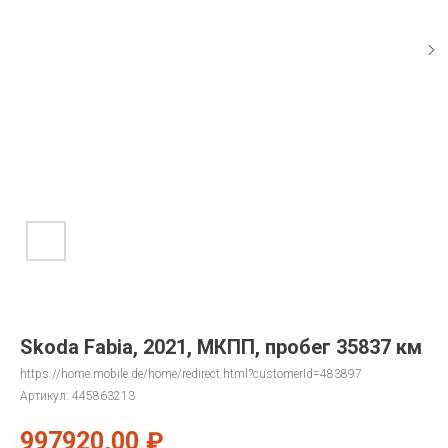
Skoda Fabia, 2021, МКПП, пробег 35837 км
https://home.mobile.de/home/redirect.html?customerId=483897
Артикул:
445863213
997920,00
₽