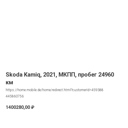
Skoda Kamiq, 2021, МКПП, пробег 24960
км
https://home.mobile.de/home/redirect.html?customerId=459388
445860756
1400280,00
₽
Запрос