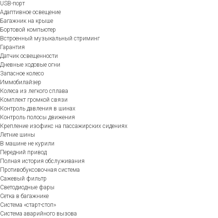
USB-порт
Адаптивное освещение
Багажник на крыше
Бортовой компьютер
Встроенный музыкальный стриминг
Гарантия
Датчик освещенности
Дневные ходовые огни
Запасное колесо
Иммобилайзер
Колеса из легкого сплава
Комплект громкой связи
Контроль давления в шинах
Контроль полосы движения
Крепление изофикс на пассажирских сидениях
Летние шины
В машине не курили
Передний привод
Полная история обслуживания
Противобуксовочная система
Сажевый фильтр
Светодиодные фары
Сетка в багажнике
Система «старт-стоп»
Система аварийного вызова