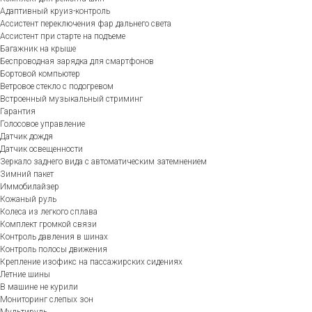
Адаптивный круиз-контроль
Ассистент переключения фар дальнего света
Ассистент при старте на подъеме
Багажник на крыше
Беспроводная зарядка для смартфонов
Бортовой компьютер
Ветровое стекло с подогревом
Встроенный музыкальный стриминг
Гарантия
Голосовое управление
Датчик дождя
Датчик освещенности
Зеркало заднего вида с автоматическим затемнением
Зимний пакет
Иммобилайзер
Кожаный руль
Колеса из легкого сплава
Комплект громкой связи
Контроль давления в шинах
Контроль полосы движения
Крепление изофикс на пассажирских сидениях
Летние шины
В машине не курили
Мониторинг слепых зон