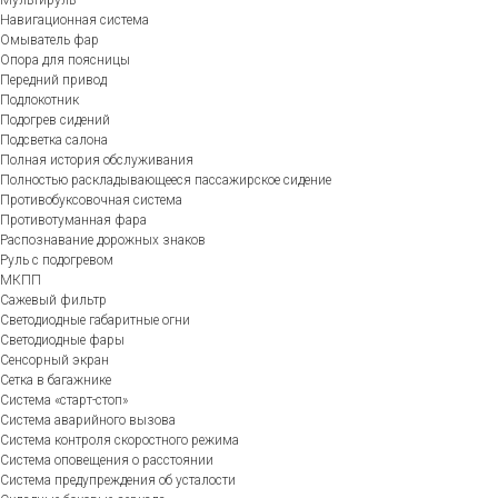
Мультируль
Навигационная система
Омыватель фар
Опора для поясницы
Передний привод
Подлокотник
Подогрев сидений
Подсветка салона
Полная история обслуживания
Полностью раскладывающееся пассажирское сидение
Противобуксовочная система
Противотуманная фара
Распознавание дорожных знаков
Руль с подогревом
МКПП
Сажевый фильтр
Светодиодные габаритные огни
Светодиодные фары
Сенсорный экран
Сетка в багажнике
Система «старт-стоп»
Система аварийного вызова
Система контроля скоростного режима
Система оповещения о расстоянии
Система предупреждения об усталости