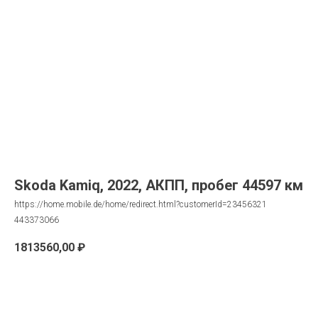
Skoda Kamiq, 2022, АКПП, пробег 44597 км
https://home.mobile.de/home/redirect.html?customerId=23456321
443373066
1813560,00
₽
Запрос