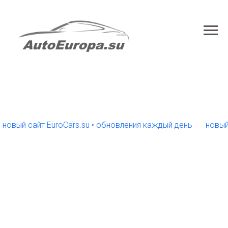
й сайт EuroCars.su • обновления каждый день
новый сайт