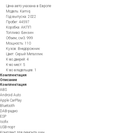
Цена авто указана в Европе
Модель: Kamiq
Год выпуска: 2022
Пробег: 44597
Коробка: АКПП
Топливо: Бензин
Объем, см3: 999
Мощность: 110
Кузов: Внедорожник
Цвет: Серый Металлик
К-во дверей: 4
К-во мест: 5
К-во владельцев: 1
Комплектация
Описание
Комплектация
ABS
Android Auto
Apple CarPlay
Bluetooth
DAB-радио
ESP
Isofix
USB-порт
Комплект для ремонта шин