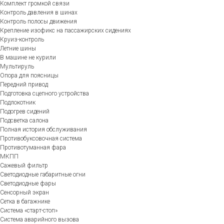
Комплект громкой связи
Контроль давления в шинах
Контроль полосы движения
Крепление изофикс на пассажирских сидениях
Круиз-контроль
Летние шины
В машине не курили
Мультируль
Опора для поясницы
Передний привод
Подготовка сцепного устройства
Подлокотник
Подогрев сидений
Подсветка салона
Полная история обслуживания
Противобуксовочная система
Противотуманная фара
МКПП
Сажевый фильтр
Светодиодные габаритные огни
Светодиодные фары
Сенсорный экран
Сетка в багажнике
Система «старт-стоп»
Система аварийного вызова