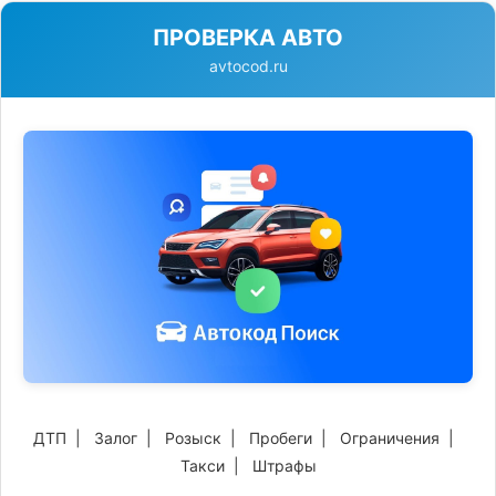
ПРОВЕРКА АВТО
avtocod.ru
ДТП
|
Залог
|
Розыск
|
Пробеги
|
Ограничения
|
Такси
|
Штрафы