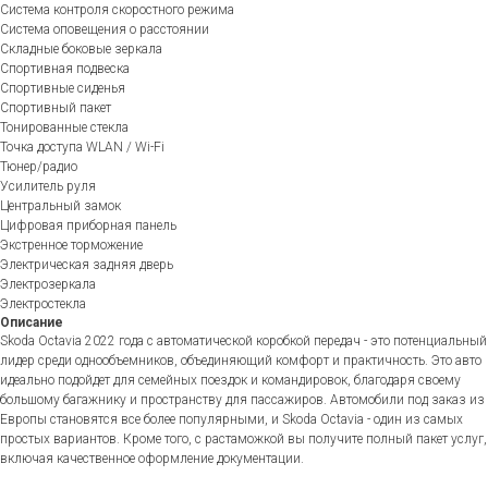
Система контроля скоростного режима
Система оповещения о расстоянии
Складные боковые зеркала
Спортивная подвеска
Спортивные сиденья
Спортивный пакет
Тонированные стекла
Точка доступа WLAN / Wi-Fi
Тюнер/радио
Усилитель руля
Центральный замок
Цифровая приборная панель
Экстренное торможение
Электрическая задняя дверь
Электрозеркала
Электростекла
Описание
Skoda Octavia 2022 года с автоматической коробкой передач - это потенциальный
лидер среди однообъемников, объединяющий комфорт и практичность. Это авто
идеально подойдет для семейных поездок и командировок, благодаря своему
большому багажнику и пространству для пассажиров. Автомобили под заказ из
Европы становятся все более популярными, и Skoda Octavia - один из самых
простых вариантов. Кроме того, с растаможкой вы получите полный пакет услуг,
включая качественное оформление документации.