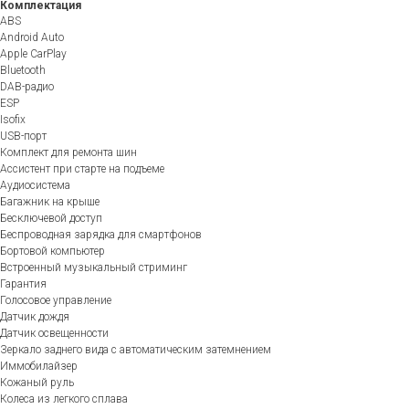
Комплектация
ABS
Android Auto
Apple CarPlay
Bluetooth
DAB-радио
ESP
Isofix
USB-порт
Комплект для ремонта шин
Ассистент при старте на подъеме
Аудиосистема
Багажник на крыше
Бесключевой доступ
Беспроводная зарядка для смартфонов
Бортовой компьютер
Встроенный музыкальный стриминг
Гарантия
Голосовое управление
Датчик дождя
Датчик освещенности
Зеркало заднего вида с автоматическим затемнением
Иммобилайзер
Кожаный руль
Колеса из легкого сплава