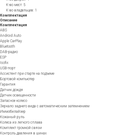
К-во мест: 5
К-во владельцев: 1
Комплектация
Описание
Комплектация
ABS
Android Auto
Apple CarPlay
Bluetooth
DAB-радио
ESP
Isofix
USB-порт
Ассистент при старте на подъеме
Бортовой компьютер
Гарантия
Датчик дождя
Датчик освещенности
Запасное колесо
Зеркало заднего вида с автоматическим затемнением
Иммобилайзер
Кожаный руль
Колеса из легкого сплава
Комплект громкой связи
Контроль давления в шинах