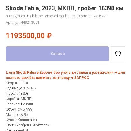
Skoda Fabia, 2023, МКПП, пробег 18398 км
https://home.mobile.de/home/redirect.html?customerId=470527
Артикул:
449218901
1193500,00
₽
Запрос
Цена Skoda Fabia в Европе без учёта доставки и растаможки ➜ для
полного расчёта нажмите на кнопку ➜ ЗАПРОС
Модель: Fabia
Год выпуска: 2023
Пробег: 18398
Коробка: МКПП
Топливо: Бензин
Объем, см3: 999
Мощность: 95
Кузов: Кляйнваген
Цвет: Серебряный Металлик
К-во дверей: 4