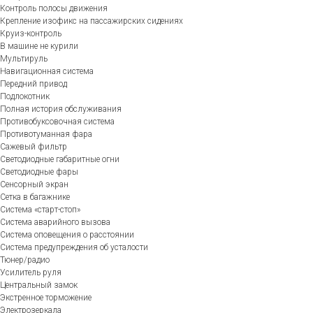
Контроль полосы движения
Крепление изофикс на пассажирских сидениях
Круиз-контроль
В машине не курили
Мультируль
Навигационная система
Передний привод
Подлокотник
Полная история обслуживания
Противобуксовочная система
Противотуманная фара
Сажевый фильтр
Светодиодные габаритные огни
Светодиодные фары
Сенсорный экран
Сетка в багажнике
Система «старт-стоп»
Система аварийного вызова
Система оповещения о расстоянии
Система предупреждения об усталости
Тюнер/радио
Усилитель руля
Центральный замок
Экстренное торможение
Электрозеркала